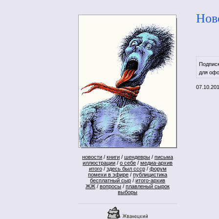
Нов
Подпис
для офо
07.10.20
новости
/
книги
/
шендевры
/
письма
иллюстрации
/
о себе
/
медиа-архив
итого
/
здесь был ссср
/
форум
помехи в эфире
/
публицистика
бесплатный сыр
/
итого-архив
ЖЖ
/
вопросы
/
плавленый сырок
выборы