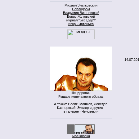
Михаил Златковский
Перлодром
Владимир Вишневский
Борис Жутовский
журнал "Бесэдер?"
Игорь Иртеньев
14.07.20
Шендерович.
Рыцарь непечатного образа.
А также: Носик, Мошков, Лебедев,
Касперский, Экслер и другие -
в
галерее «Человеки»
моя кнопка