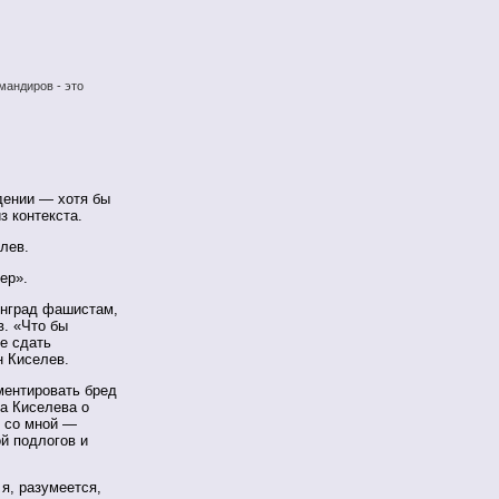
мандиров - это
дении — хотя бы
з контекста.
лев.
ер».
инград фашистам,
в. «Что бы
е сдать
н Киселев.
мментировать бред
на Киселева о
й со мной —
ой подлогов и
я, разумеется,