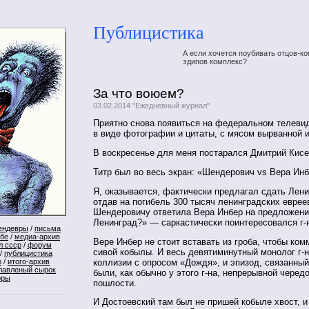
Публицистика
А если хочется поубивать отцов-ко
эдипов комплекс?
За что воюем?
03.02.2014 "Ежедневный журнал"
Приятно снова появиться на федеральном телеви
в виде фотографии и цитаты, с мясом вырванной и
В воскресенье для меня постарался Дмитрий Кисе
Титр был во весь экран: «Шендерович vs Вера Инб
Я, оказывается, фактически предлагал сдать Лен
отдав на погибель 300 тысяч ленинградских еврее
Шендеровичу ответила Вера Инбер на предложени
Ленинград?» — саркастически поинтересовался г-
ендевры
/
письма
ебе
/
медиа-архив
Вере Инбер не стоит вставать из гроба, чтобы ко
л ссср
/
форум
сивой кобылы. И весь девятиминутный монолог г-
/
публицистика
коллизии с опросом «Дождя», и эпизод, связанны
р
/
итого-архив
лавленый сырок
были, как обычно у этого г-на, непрерывной черед
оры
пошлости.
И Достоевский там был не пришей кобыле хвост, и 