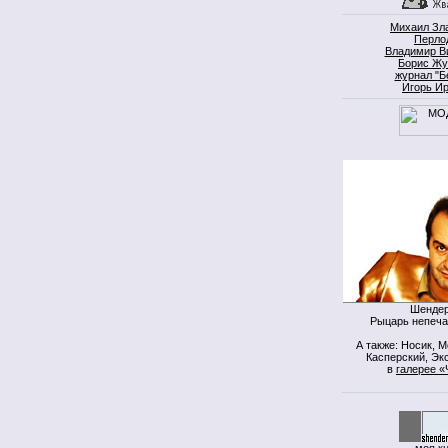
Михаил Зл
Перло
Владимир В
Борис Жу
журнал "Б
Игорь И
Шендер
Рыцарь непеча
А также: Носик, 
Касперский, Экс
в
галерее «
моя к