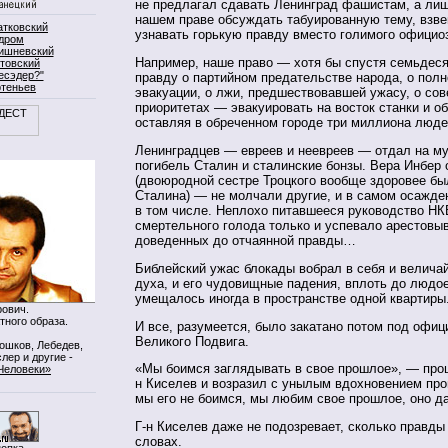
не предлагал сдавать Ленинград фашистам, а лиш
нашем праве обсуждать табуированную тему, взв
атковский
узнавать горькую правду вместо голимого офици
дром
ишневский
Например, наше право — хотя бы спустя семьдеся
товский
есэдер?"
правду о партийном предательстве народа, о пол
ртеньев
эвакуации, о лжи, предшествовавшей ужасу, о сов
приоритетах — эвакуировать на восток станки и о
оставляя в обреченном городе три миллиона люд
Ленинградцев — евреев и неевреев — отдал на м
погибель Сталин и сталинские бонзы. Вера Инбер
(двоюродной сестре Троцкого вообще здоровее б
Сталина) — не молчали другие, и в самом осажде
в том числе. Неплохо питавшееся руководство НК
смертельного голода только и успевало арестовы
доведенных до отчаянной правды…
Библейский ужас блокады вобрал в себя и велича
духа, и его чудовищные падения, вплоть до людое
умещалось иногда в пространстве одной квартиры
ович.
тного образа.
И все, разумеется, было закатано потом под офи
Великого Подвига.
Мошков, Лебедев,
лер и другие -
«Мы боимся заглядывать в свое прошлое», — проц
Человеки»
н Киселев и возразил с унылым вдохновением проп
мы его не боимся, мы любим свое прошлое, оно д
Г-н Киселев даже не подозревает, сколько правды 
словах.
нопка