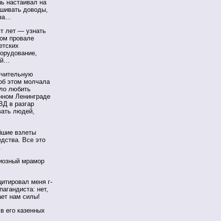
ь настаивал на
ешивать доводы,
оза…
т лет — узнать
ном провале
етских
борудование,
ей…
учительную
 об этом молчала
ыло любить
нном Ленинграде
ВД в разгар
вать людей,
йшие взлеты
дства. Все это
.
циозный мрамор
итировал меня г-
агандиста: нет,
ает нам силы!
в его казенных