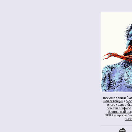
новости
/
книги
/
ш
иллюстрации
/
о с
итого
/
здесь бы
помехи в эфире
бесплатный сы
ЖЖ
/
вопросы
/
п
выб