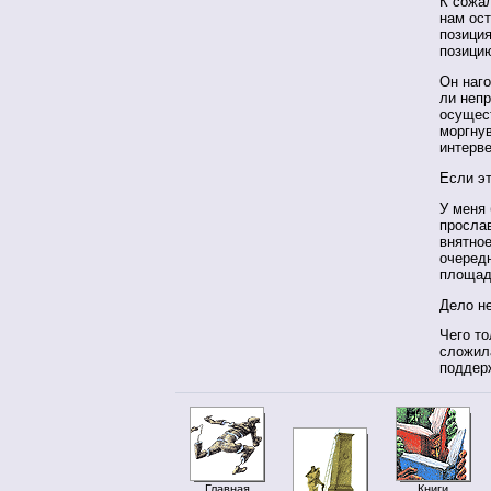
К сожал
нам ост
позици
позици
Он наго
ли непр
осущес
моргнув
интерв
Если эт
У меня
просла
внятное
очередн
площад
Дело не
Чего то
сложил
поддер
Главная
Книги