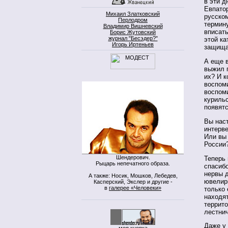
в эти д
Евпатор
Михаил Златковский
русском
Перлодром
термину
Владимир Вишневский
вписат
Борис Жутовский
журнал "Бесэдер?"
этой ка
Игорь Иртеньев
защищ
А еще в
выжил 
их? И к
воспоми
воспом
курильс
появятс
Вы наст
интерве
Или вы 
России?
Шендерович.
Теперь
Рыцарь непечатного образа.
спасиб
нервы д
А также: Носик, Мошков, Лебедев,
ювелирк
Касперский, Экслер и другие -
в
галерее «Человеки»
только
находят
террито
лестнич
Даже у 
моя кнопка