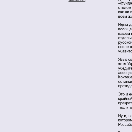
«фунда
столом 
как ни 
всем ж
Идем д
вообще 
вашем п
отдельн
русской
после 
убавитс
Язык ок
хотя Ук
убедите
ассоци
Коктебе
останк
презид
Это и 
крайней
прекрат
тех, кт
Ну и, н
которо
Россий