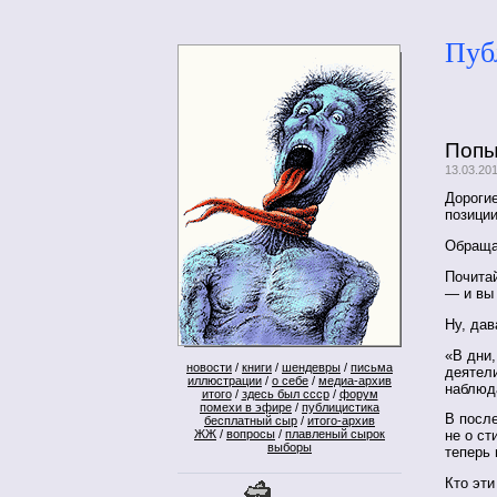
Пуб
Попы
13.03.20
Дороги
позиции
Обращаю
Почитай
— и вы 
Ну, дав
«В дни,
новости
/
книги
/
шендевры
/
письма
деятел
иллюстрации
/
о себе
/
медиа-архив
наблюд
итого
/
здесь был ссср
/
форум
помехи в эфире
/
публицистика
В посл
бесплатный сыр
/
итого-архив
ЖЖ
/
вопросы
/
плавленый сырок
не о ст
выборы
теперь 
Кто эти