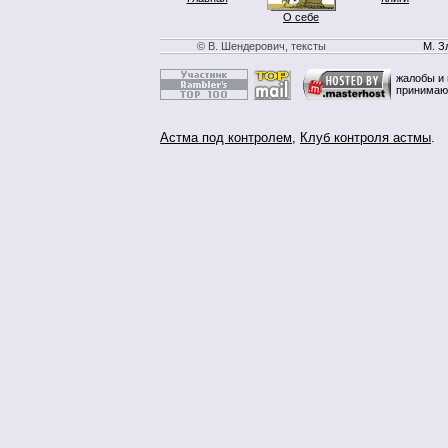
О себе
© В. Шендерович, тексты
М. З
жалобы и 
принимаю
Астма под контролем
,
Клуб контроля астмы
.