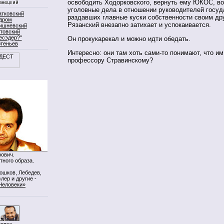
освободить Ходорковского, вернуть ему ЮКОС, в
уголовные дела в отношении руководителей госуд
атковский
раздавших главные куски собственности своим др
дром
Рязанский внезапно затихает и успокаивается.
ишневский
товский
есэдер?"
Он прокукарекал и можно идти обедать.
ртеньев
Интересно: они там хоть сами-то понимают, что им
профессору Стравинскому?
ович.
тного образа.
Мошков, Лебедев,
лер и другие -
Человеки»
нопка