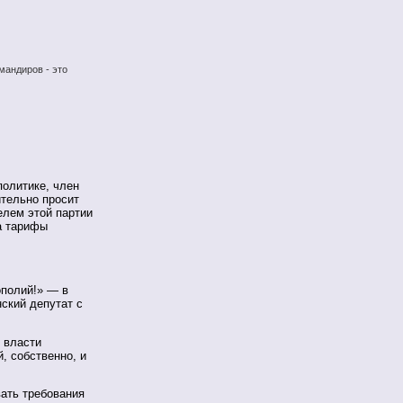
мандиров - это
.
политике, член
тельно просит
елем этой партии
а тарифы
ополий!» — в
ский депутат с
 власти
, собственно, и
вать требования