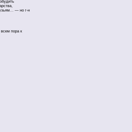
озбудить
арства,
узьям… — но г-н
 всем пора к