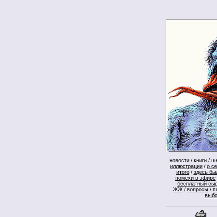
новости
/
книги
/
ш
иллюстрации
/
о с
итого
/
здесь бы
помехи в эфире
бесплатный сы
ЖЖ
/
вопросы
/
п
выб