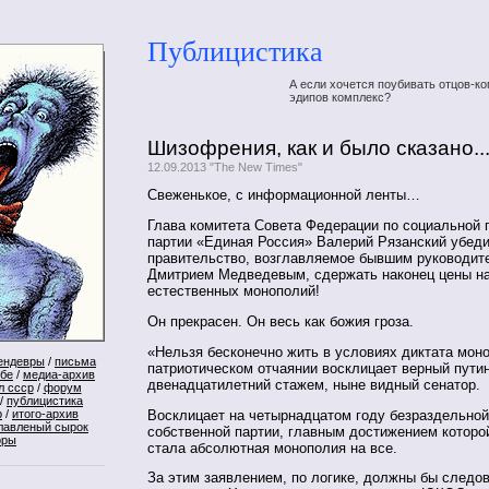
Публицистика
А если хочется поубивать отцов-ко
эдипов комплекс?
Шизофрения, как и было сказано..
12.09.2013 "The New Times"
Свеженькое, с информационной ленты…
Глава комитета Совета Федерации по социальной 
партии «Единая Россия» Валерий Рязанский убеди
правительство, возглавляемое бывшим руководит
Дмитрием Медведевым, сдержать наконец цены н
естественных монополий!
Он прекрасен. Он весь как божия гроза.
«Нельзя бесконечно жить в условиях диктата мон
ендевры
/
письма
патриотическом отчаянии восклицает верный путин
ебе
/
медиа-архив
двенадцатилетний стажем, ныне видный сенатор.
л ссср
/
форум
/
публицистика
Восклицает на четырнадцатом году безраздельной
р
/
итого-архив
лавленый сырок
собственной партии, главным достижением которой
оры
стала абсолютная монополия на все.
За этим заявлением, по логике, должны бы следо