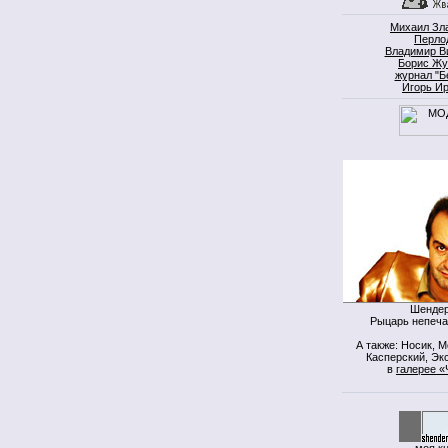
Михаил Зл
Перло
Владимир В
Борис Жу
журнал "Б
Игорь И
Шендер
Рыцарь непеча
А также: Носик, 
Касперский, Экс
в
галерее «
моя к