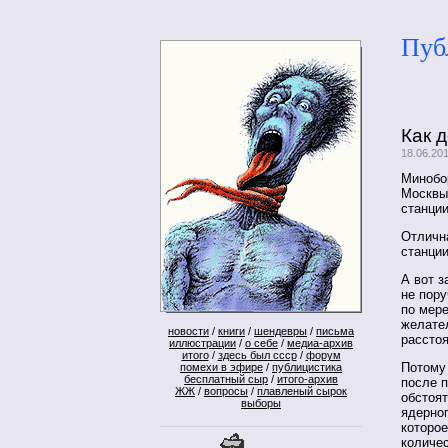
Пуб
Как 
18.06.20
Минобо
Москвы
станции
Отлична
станции
А вот з
не пору
по мер
желате
новости
/
книги
/
шендевры
/
письма
рассто
иллюстрации
/
о себе
/
медиа-архив
итого
/
здесь был ссср
/
форум
Потому
помехи в эфире
/
публицистика
бесплатный сыр
/
итого-архив
после 
ЖЖ
/
вопросы
/
плавленый сырок
обстоя
выборы
ядерног
которое
количес