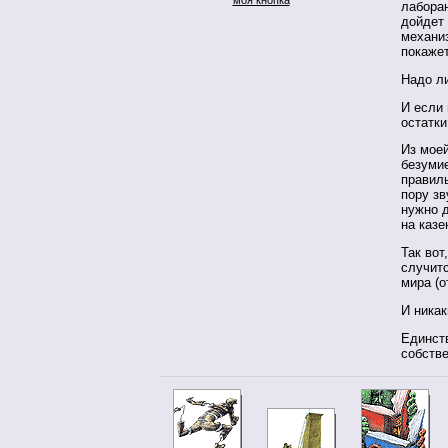
лаборан
дойдет
механи
покаже
Надо л
И если
остатки
Из мое
безумие
правиль
пору з
нужно 
на казе
Так вот
случитс
мира (о
И никак
Единст
собств