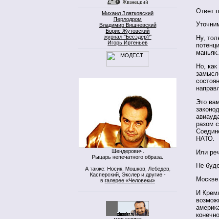
Ответ п
Михаил Златковский
Перлодром
Уточни
Владимир Вишневский
Борис Жутовский
журнал "Бесэдер?"
Ну, тол
Игорь Иртеньев
потенц
маньяк.
Но, как
замысло
состоя
направ
Это вам
законод
авиауд
разом 
Соедине
НАТО.
Шендерович.
Или реч
Рыцарь непечатного образа.
Не буде
А также: Носик, Мошков, Лебедев,
Касперский, Экслер и другие -
Москве
в
галерее «Человеки»
И Крем
возможн
америка
конечно
моя кнопка