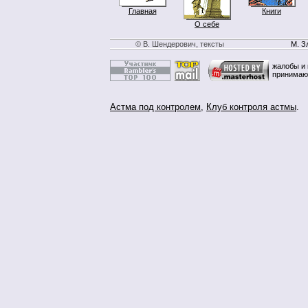
Главная
Книги
О себе
© В. Шендерович, тексты
М. З
жалобы и 
принимаю
Астма под контролем
,
Клуб контроля астмы
.