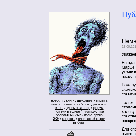
Пуб
Немн
22.09.20
Уважаем
Не вда
Марше 
уточняю
право 
Пожалуй
скольк
событи
новости
/
книги
/
шендевры
/
письма
Только 
иллюстрации
/
о себе
/
медиа-архив
стадами
итого
/
здесь был ссср
/
форум
халяву
помехи в эфире
/
публицистика
бесплатный сыр
/
итого-архив
собстве
ЖЖ
/
вопросы
/
плавленый сырок
воскре
выборы
Для сп
выраже