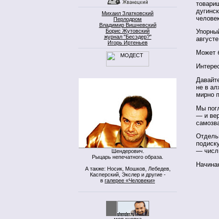
товари
дугинск
Михаил Златковский
человек
Перлодром
Владимир Вишневский
Борис Жутовский
Упорный
журнал "Бесэдер?"
август
Игорь Иртеньев
Может б
Интере
Давайт
не в а
мирно 
Мы погл
— и вер
самозв
Отдель
подиску
— числ
Шендерович.
Рыцарь непечатного образа.
Начина
А также: Носик, Мошков, Лебедев,
Касперский, Экслер и другие -
в
галерее «Человеки»
моя кнопка