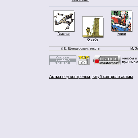
Главная
Книги
О себе
© В. Шендерович, тексты
М. З
жалобы и 
принимаю
Астма под контролем
,
Клуб контроля астмы
.