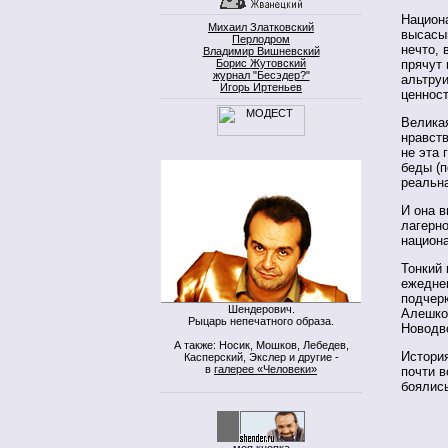
Национа
Михаил Златковский
высасы
Перлодром
нечто,
Владимир Вишневский
Борис Жутовский
прячут 
журнал "Бесэдер?"
альтру
Игорь Иртеньев
ценност
Велика
нравств
не эта 
беды (п
реальна
И она в
лагерно
национа
Тонкий
ежедне
подчерк
Шендерович.
Алешко
Рыцарь непечатного образа.
Новодв
А также: Носик, Мошков, Лебедев,
История
Касперский, Экслер и другие -
в
галерее «Человеки»
почти в
боялись
моя кнопка