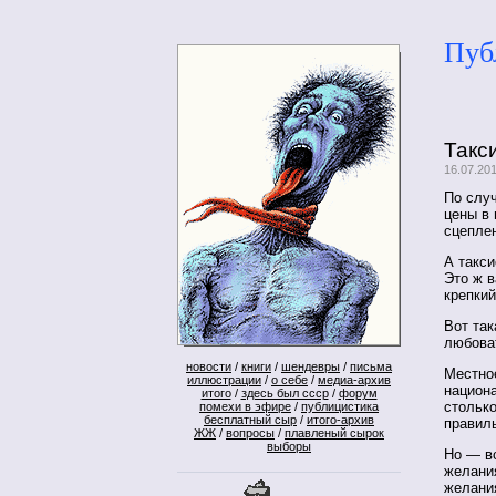
Пуб
Такс
16.07.20
По слу
цены в 
сцепле
А такси
Это ж в
крепкий
Вот так
любова
новости
/
книги
/
шендевры
/
письма
Местное
иллюстрации
/
о себе
/
медиа-архив
национ
итого
/
здесь был ссср
/
форум
столько
помехи в эфире
/
публицистика
бесплатный сыр
/
итого-архив
правил
ЖЖ
/
вопросы
/
плавленый сырок
выборы
Но — в
желания
желани