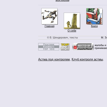
Главная
Книги
О себе
© В. Шендерович, тексты
М. З
жалобы и 
принимаю
Астма под контролем
,
Клуб контроля астмы
.