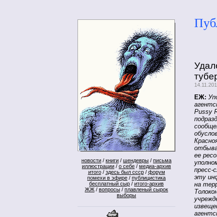
Пуб
Удал
тубе
14.11.20
ЕЖ:
Уп
агентс
Pussy 
подразд
сообще
обусло
Красно
отбыва
ее рес
новости
/
книги
/
шендевры
/
письма
уполно
иллюстрации
/
о себе
/
медиа-архив
пресс-
итого
/
здесь был ссср
/
форум
эту ин
помехи в эфире
/
публицистика
бесплатный сыр
/
итого-архив
на тер
ЖЖ
/
вопросы
/
плавленый сырок
Толоко
выборы
учрежд
извеще
агентс