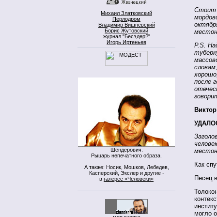
Стоит 
Михаил Златковский
мордов
Перлодром
октябр
Владимир Вишневский
Борис Жутовский
местон
журнал "Бесэдер?"
Игорь Иртеньев
P.S. На
туберк
массов
словам
хорошо
после 
отечес
говори
Викто
УДАЛО
Заголо
челове
Шендерович.
местон
Рыцарь непечатного образа.
Как спу
А также: Носик, Мошков, Лебедев,
Касперский, Экслер и другие -
Песец в
в
галерее «Человеки»
Толоко
контекс
институ
могло о
моя кнопка