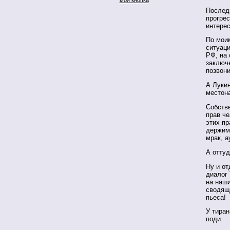
Послед
прогре
интере
По мои
ситуац
РФ, на 
заключе
позвон
А Луки
местон
Собстве
прав ч
этих пр
держимо
мрак, а
А отту
Ну и о
диалог
на наш
сводящ
пьеса!
У тиран
поди.