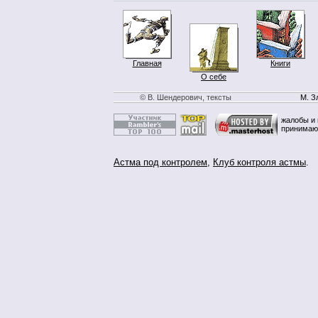
Главная
Книги
О себе
© В. Шендерович, тексты
М. З
жалобы и 
принимаю
Астма под контролем
,
Клуб контроля астмы
.