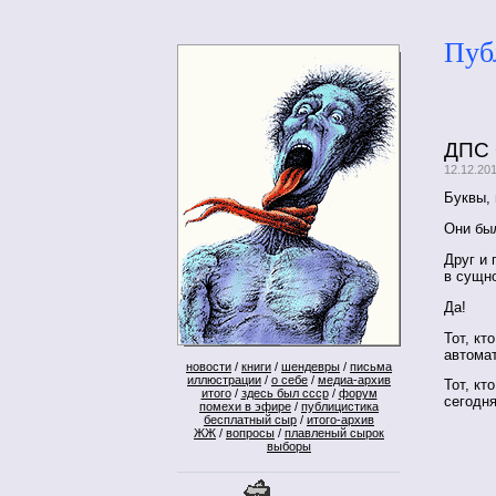
Пуб
ДПС 
12.12.20
Буквы, 
Они бы
Друг и 
в сущно
Да!
Тот, кт
автома
новости
/
книги
/
шендевры
/
письма
иллюстрации
/
о себе
/
медиа-архив
Тот, кт
итого
/
здесь был ссср
/
форум
сегодня
помехи в эфире
/
публицистика
бесплатный сыр
/
итого-архив
ЖЖ
/
вопросы
/
плавленый сырок
выборы