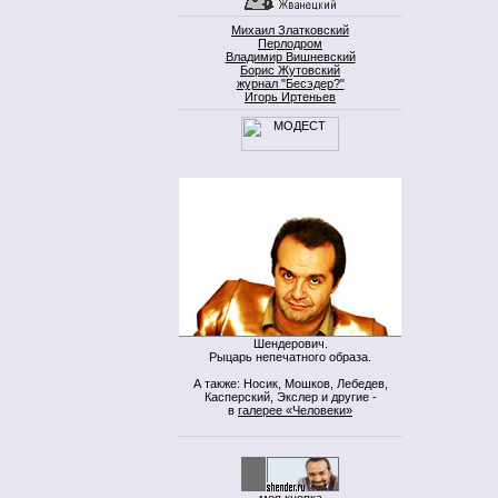
Михаил Златковский
Перлодром
Владимир Вишневский
Борис Жутовский
журнал "Бесэдер?"
Игорь Иртеньев
Шендерович.
Рыцарь непечатного образа.
А также: Носик, Мошков, Лебедев,
Касперский, Экслер и другие -
в
галерее «Человеки»
моя кнопка