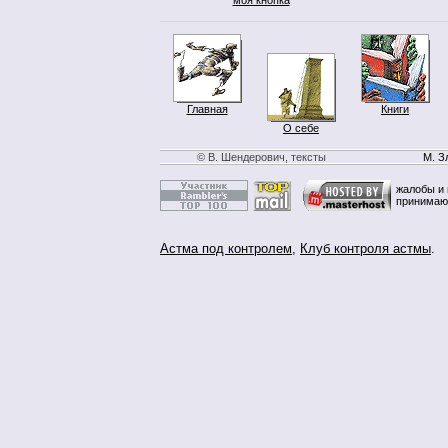
Главная
Книги
О себе
© В. Шендерович, тексты
М. З
жалобы и 
принимаю
Астма под контролем
,
Клуб контроля астмы
.