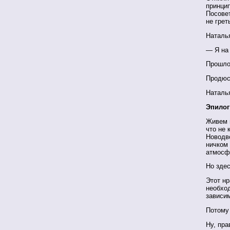
принцип
Посовет
не грет
Наталья
— Я на
Прошло
Продюсе
Наталь
Эпилог
Живем н
что не 
Новодво
ничком
атмос
Но здес
Этот н
необхо
зависим
Потому 
Ну, пра