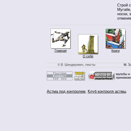
Строй с
Мугабе
носки, 
отменя
Главная
Книги
О себе
© В. Шендерович, тексты
М. З
жалобы и 
принимаю
Астма под контролем
,
Клуб контроля астмы
.