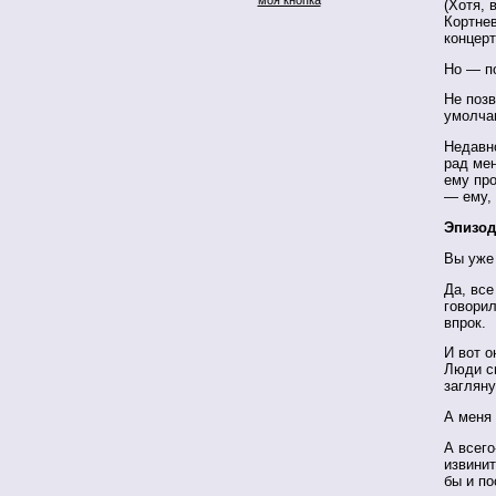
(Хотя, 
Кортнев
концерт
Но — по
Не позв
умолча
Недавно
рад мен
ему про
— ему,
Эпизод
Вы уже 
Да, все
говори
впрок.
И вот о
Люди сп
загляну
А меня 
А всего
извинит
бы и по