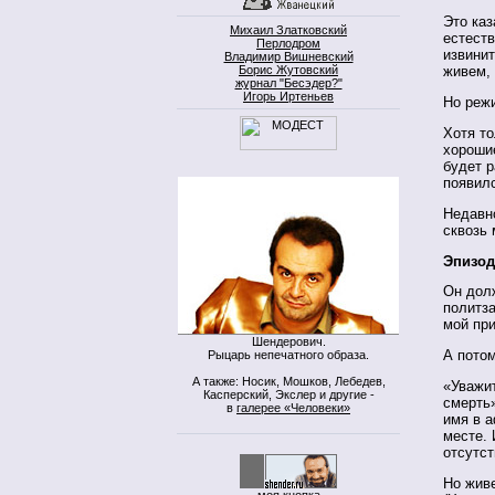
Это каз
Михаил Златковский
естеств
Перлодром
извини
Владимир Вишневский
Борис Жутовский
живем, 
журнал "Бесэдер?"
Игорь Иртеньев
Но режи
Хотя то
хорошие
будет р
появил
Недавно
сквозь 
Эпизод
Он дол
политз
мой при
Шендерович.
А потом
Рыцарь непечатного образа.
А также: Носик, Мошков, Лебедев,
«Уважит
Касперский, Экслер и другие -
смерть»
в
галерее «Человеки»
имя в а
месте. 
отсутст
Но живе
моя кнопка