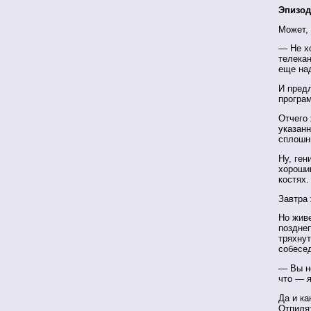
Эпизод
Может,
— Не х
телекан
еще на
И пред
програм
Отчего
указанн
сплошн
Ну, ген
хороши
костях.
Завтра 
Но живе
поздне
тряхну
собесед
— Вы не
что — 
Да и ка
Отпилят