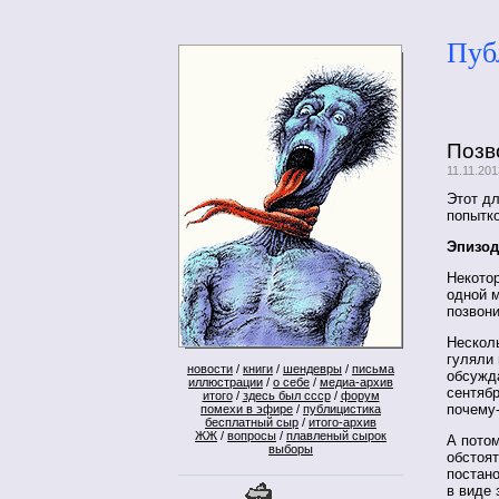
Пуб
Позв
11.11.20
Этот дл
попытко
Эпизод
Некотор
одной м
позвон
Несколь
гуляли 
новости
/
книги
/
шендевры
/
письма
обсужд
иллюстрации
/
о себе
/
медиа-архив
сентябр
итого
/
здесь был ссср
/
форум
почему-
помехи в эфире
/
публицистика
бесплатный сыр
/
итого-архив
ЖЖ
/
вопросы
/
плавленый сырок
А потом
выборы
обстоят
постано
в виде 