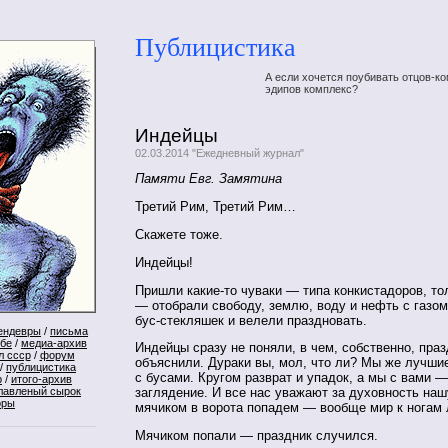
Публицистика
А если хочется поубивать отцов-ко
эдипов комплекс?
Индейцы
02.03.2014 "Ежедневный журнал"
Памяти Евг. Замятина
Третий Рим, Третий Рим…
Скажете тоже.
Индейцы!
Пришли какие-то чуваки — типа конкистадоров, т
— отобрали свободу, землю, воду и нефть с газом
бус-стекляшек и велели праздновать.
ендевры
/
письма
ебе
/
медиа-архив
Индейцы сразу не поняли, в чем, собственно, праз
л ссср
/
форум
объяснили. Дураки вы, мол, что ли? Мы же лучшие
/
публицистика
с бусами. Кругом разврат и упадок, а мы с вами 
р
/
итого-архив
лавленый сырок
заглядение. И все нас уважают за духовность на
оры
мячиком в ворота попадем — вообще мир к ногам 
Мячиком попали — праздник случился.