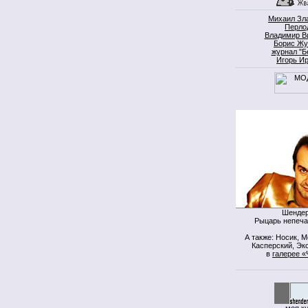
Михаил Зл
Перло
Владимир В
Борис Жу
журнал "Б
Игорь И
Шендер
Рыцарь непеча
А также: Носик, 
Касперский, Экс
в
галерее «
моя к