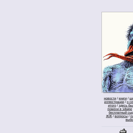
новости
/
книги
/
ш
иллюстрации
/
о с
итого
/
здесь бы
помехи в эфире
бесплатный сы
ЖЖ
/
вопросы
/
п
выб