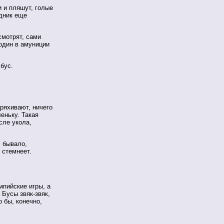
и и пляшут, голые
здник еще
смотрят, сами
один в амуниции
бус.
ряхивают, ничего
еньку. Такая
сле укола,
, бывало,
 стемнеет.
мпийские игры, а
 Бусы звяк-звяк,
о бы, конечно,