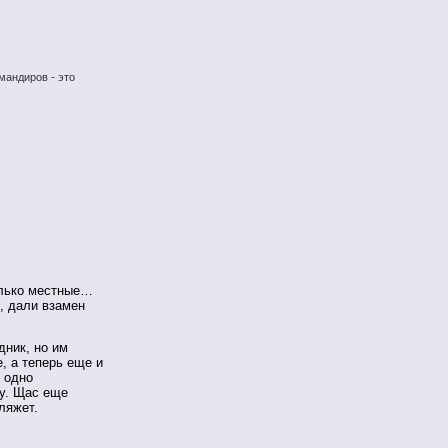
мандиров - это
олько местные…
, дали взамен
дник, но им
, а теперь еще и
— одно
шу. Щас еще
ляжет.