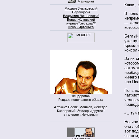
Какая, 
Михаил Златковский
Перлодром
В подкл
Владимир Вишневский
непрем
Борис Жутовский
— желат
журнал "Бесэдер?"
Игорь Иртеньев
которые
Беглый 
уже пут
Кремля
консоли
За их 
котором
автомат
необход
ничего
про Пса
Попытка
патрио
Шендерович.
челове
Рыцарь непечатного образа.
привод
А также: Носик, Мошков, Лебедев,
Касперский, Экслер и другие -
«…тыча
в
галерее «Человеки»
Несчас
они лю
вот под
языком,
моя кнопка