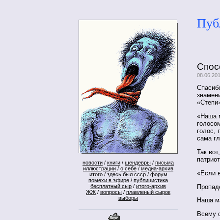
Пуб
Спос
08.06.20
Спасибо
знамени
«Степ
«Наша м
голосом
голос, 
сама гл
Так вот
патриот
новости
/
книги
/
шендевры
/
письма
иллюстрации
/
о себе
/
медиа-архив
«Если в
итого
/
здесь был ссср
/
форум
помехи в эфире
/
публицистика
Пропаде
бесплатный сыр
/
итого-архив
ЖЖ
/
вопросы
/
плавленый сырок
выборы
Наша м
Всему с