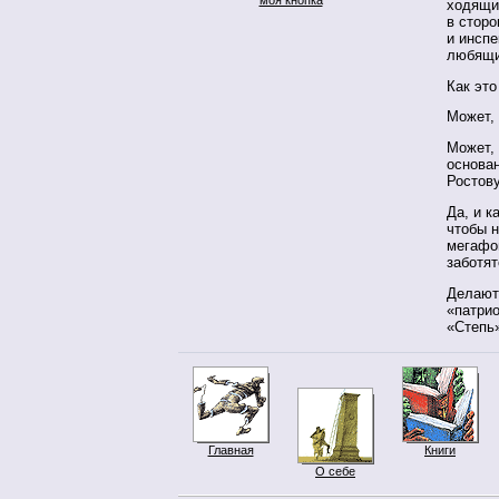
ходящи
в сторо
и инспе
любящи
Как это
Может,
Может,
основан
Ростову
Да, и к
чтобы н
мегафон
заботят
Делают 
«патрио
«Степь
Главная
Книги
О себе