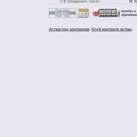
© В. Шендерович, тексты
М. З
жалобы и 
принимаю
Астма под контролем
,
Клуб контроля астмы
.