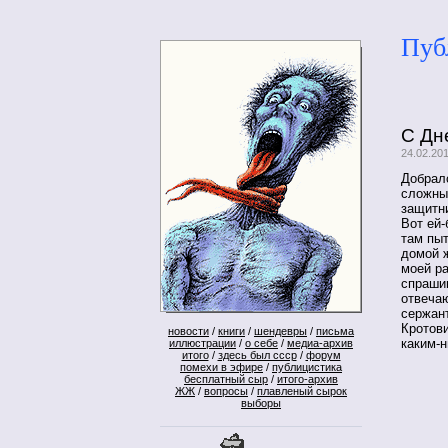
Пуб
С Дн
24.02.20
Добралс
сложны
защитн
Вот ей-
там пыт
домой 
моей ра
спрашив
отвечаю
сержан
Кротови
новости
/
книги
/
шендевры
/
письма
каким-н
иллюстрации
/
о себе
/
медиа-архив
итого
/
здесь был ссср
/
форум
помехи в эфире
/
публицистика
бесплатный сыр
/
итого-архив
ЖЖ
/
вопросы
/
плавленый сырок
выборы