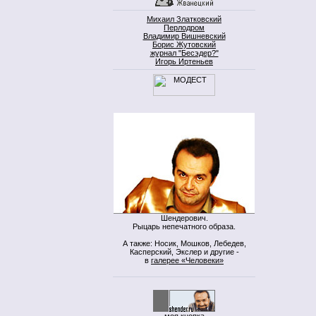
Михаил Златковский
Перлодром
Владимир Вишневский
Борис Жутовский
журнал "Бесэдер?"
Игорь Иртеньев
Шендерович.
Рыцарь непечатного образа.
А также: Носик, Мошков, Лебедев,
Касперский, Экслер и другие -
в
галерее «Человеки»
моя кнопка