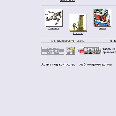
Главная
Книги
О себе
© В. Шендерович, тексты
М. З
жалобы и 
принимаю
Астма под контролем
,
Клуб контроля астмы
.