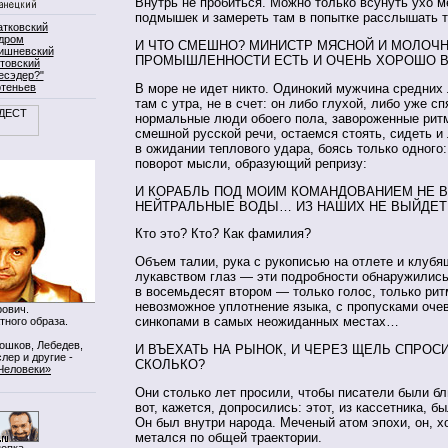
Внутрь не пробиться. Можно только всунуть ухо 
подмышек и замереть там в попытке расслышать т
атковский
дром
И ЧТО СМЕШНО? МИНИСТР МЯСНОЙ И МОЛОЧ
ишневский
ПРОМЫШЛЕННОСТИ ЕСТЬ И ОЧЕНЬ ХОРОШО В
товский
есэдер?"
ртеньев
В море не идет никто. Одинокий мужчина средних
там с утра, не в счет: он либо глухой, либо уже сп
нормальные люди обоего пола, завороженные рит
смешной русской речи, остаемся стоять, сидеть и
в ожидании теплового удара, боясь только одного:
поворот мысли, образующий репризу:
И КОРАБЛЬ ПОД МОИМ КОМАНДОВАНИЕМ НЕ 
НЕЙТРАЛЬНЫЕ ВОДЫ… ИЗ НАШИХ НЕ ВЫЙДЕТ
Кто это? Кто? Как фамилия?
Объем талии, рука с рукописью на отлете и клуб
лукавством глаз — эти подробности обнаружились 
в восемьдесят втором — только голос, только рит
невозможное уплотнение языка, с пропусками очев
ович.
синкопами в самых неожиданных местах…
тного образа.
Мошков, Лебедев,
И ВЪЕХАТЬ НА РЫНОК, И ЧЕРЕЗ ЩЕЛЬ СПРОСИ
лер и другие -
СКОЛЬКО?
Человеки»
Они столько лет просили, чтобы писатели были бл
вот, кажется, допросились: этот, из кассетника, б
Он был внутри народа. Меченый атом эпохи, он, х
метался по общей траектории.
нопка