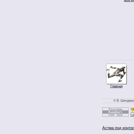
Главная
© В. Шендеро
Астма под контр