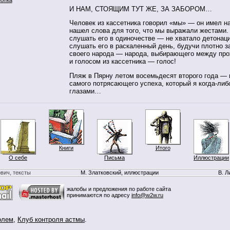
И НАМ, СТОЯЩИМ ТУТ ЖЕ, ЗА ЗАБОРОМ…
Человек из кассетника говорил «мы» — он имел на
нашел слова для того, что мы выражали жестами
слушать его в одиночестве — не хватало детонац
слушать его в раскаленный день, будучи плотно 
своего народа — народа, выбирающего между пр
и голосом из кассетника — голос!
Пляж в Пярну летом восемьдесят второго года — 
самого потрясающего успеха, который я когда-либ
глазами…
Книги
Итого
О себе
Письма
Иллюстрации
вич, тексты
М. Златковский, иллюстрации
В. Л
жалобы и предложения по работе сайта
принимаются по адресу
info@w2w.ru
олем
,
Клуб контроля астмы
.