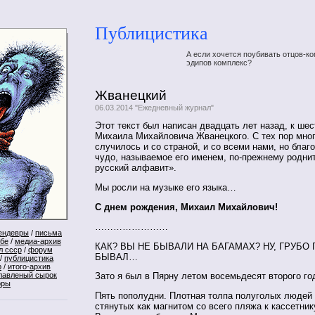
Публицистика
А если хочется поубивать отцов-ко
эдипов комплекс?
Жванецкий
06.03.2014 "Ежедневный журнал"
Этот текст был написан двадцать лет назад, к ше
Михаила Михайловича Жванецкого. С тех пор мног
случилось и со страной, и со всеми нами, но благ
чудо, называемое его именем, по-прежнему роднит
русский алфавит».
Мы росли на музыке его языка…
С днем рождения, Михаил Михайлович!
……………………
ендевры
/
письма
ебе
/
медиа-архив
КАК? ВЫ НЕ БЫВАЛИ НА БАГАМАХ? НУ, ГРУБО 
л ссср
/
форум
БЫВАЛ…
/
публицистика
р
/
итого-архив
лавленый сырок
Зато я был в Пярну летом восемьдесят второго го
оры
Пять пополудни. Плотная толпа полуголых людей 
стянутых как магнитом со всего пляжа к кассетник