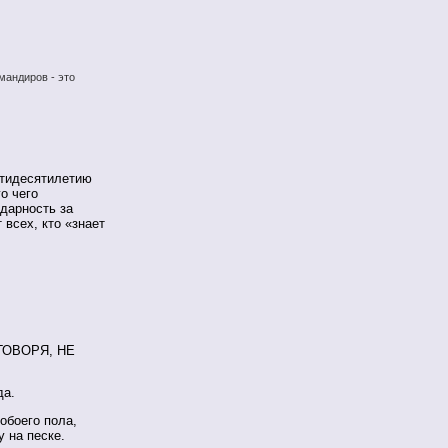
мандиров - это
стидесятилетию
о чего
одарность за
 всех, кто «знает
ГОВОРЯ, НЕ
да.
обоего пола,
у на песке.