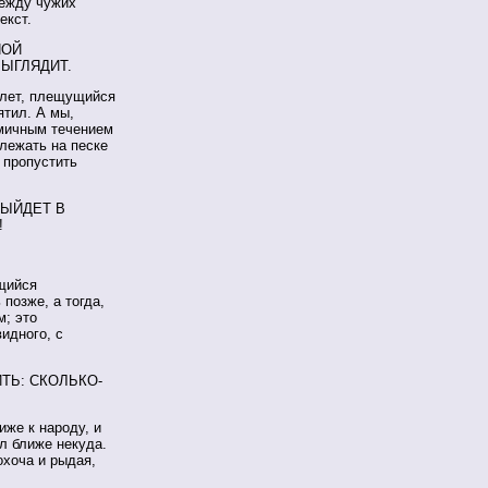
между чужих
екст.
НОЙ
ЫГЛЯДИТ.
 лет, плещущийся
ятил. А мы,
мичным течением
 лежать на песке
 пропустить
ВЫЙДЕТ В
!
ящийся
позже, а тогда,
м; это
идного, с
ТЬ: СКОЛЬКО-
иже к народу, и
ыл ближе некуда.
охоча и рыдая,