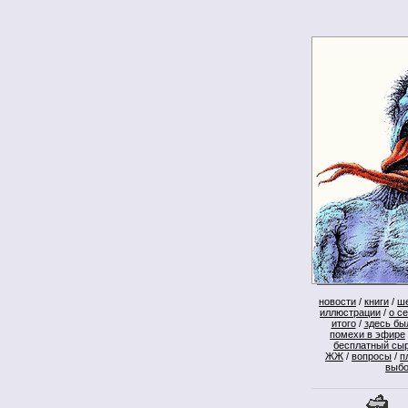
новости
/
книги
/
ш
иллюстрации
/
о с
итого
/
здесь бы
помехи в эфире
бесплатный сы
ЖЖ
/
вопросы
/
п
выб