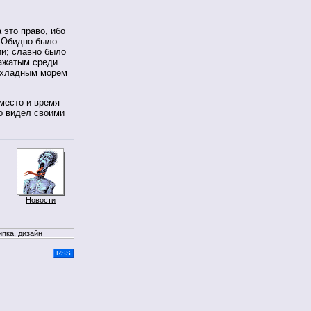
 это право, ибо
. Обидно было
ии; славно было
зажатым среди
охладным морем
место и время
о видел своими
Новости
ипка, дизайн
RSS