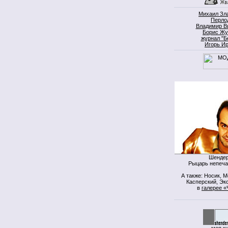
Михаил Зл
Перло
Владимир В
Борис Жу
журнал "Б
Игорь И
Шендер
Рыцарь непеча
А также: Носик, 
Касперский, Экс
в
галерее «
моя к