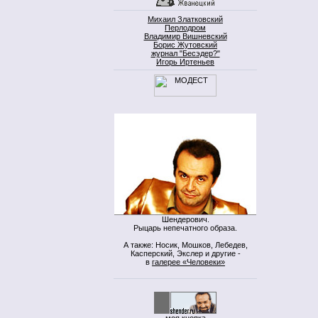
Михаил Златковский
Перлодром
Владимир Вишневский
Борис Жутовский
журнал "Бесэдер?"
Игорь Иртеньев
Шендерович.
Рыцарь непечатного образа.
А также: Носик, Мошков, Лебедев,
Касперский, Экслер и другие -
в
галерее «Человеки»
моя кнопка