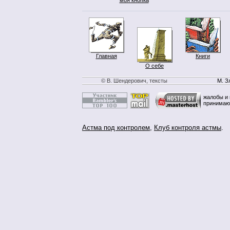
Главная
Книги
О себе
© В. Шендерович, тексты
М. З
жалобы и 
принимаю
Астма под контролем
,
Клуб контроля астмы
.