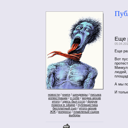
Пуб
Еще р
05.04.20
Еще раз
Вот пу
протест
Минкуль
людей, 
площадь
А мы п
И тольк
новости
/
книги
/
шендевры
/
письма
иллюстрации
/
о себе
/
медиа-архив
итого
/
здесь был ссср
/
форум
помехи в эфире
/
публицистика
бесплатный сыр
/
итого-архив
ЖЖ
/
вопросы
/
плавленый сырок
выборы