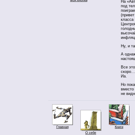
На «Ав
под те
поигра
(привет
класса 
Центроб
голодн
высочай
инфляци
Ну, и т
А однаж
настоя
Все это
скоро… 
Иа.
Но пока
вместо
не видн
Главная
Книги
О себе