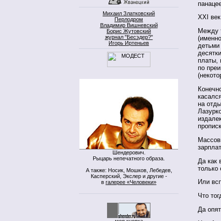
панацее
Михаил Златковский
ХХI век
Перлодром
Владимир Вишневский
Между 
Борис Жутовский
журнал "Бесэдер?"
(именно
Игорь Иртеньев
детьми 
десятки
платы, 
по преи
(некото
Конечно
касался
на отды
Лазурко
издалек
прописк
Массов
зарплат
Шендерович.
Рыцарь непечатного образа.
Да как 
только
А также: Носик, Мошков, Лебедев,
Касперский, Экслер и другие -
Или вс
в
галерее «Человеки»
Что тог
Да опят
моя кнопка