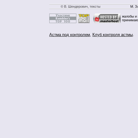
© В. Шендерович, тексты
М. З
жалобы и 
принимаю
Астма под контролем
,
Клуб контроля астмы
.