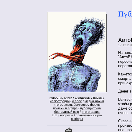
Пуб
Авто
17.12.20
Из нед
''АвтоВ
персон
перегов
Кажется
смерть 
принак
Денег в
новости
/
книги
/
шендевры
/
письма
Взяться
иллюстрации
/
о себе
/
медиа-архив
чтобы р
итого
/
здесь был ссср
/
форум
даже со
помехи в эфире
/
публицистика
бесплатный сыр
/
итого-архив
очень о
ЖЖ
/
вопросы
/
плавленый сырок
выборы
Сказанн
произво
она про