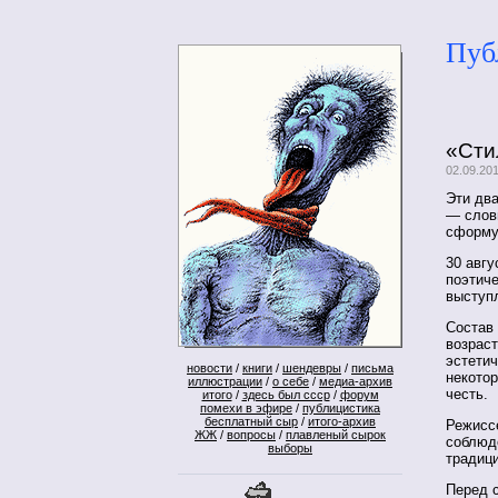
Пуб
«Сти
02.09.20
Эти дв
— словн
сформу
30 авг
поэтиче
выступ
Состав
возраст
эстети
новости
/
книги
/
шендевры
/
письма
некотор
иллюстрации
/
о себе
/
медиа-архив
честь.
итого
/
здесь был ссср
/
форум
помехи в эфире
/
публицистика
бесплатный сыр
/
итого-архив
Режисс
ЖЖ
/
вопросы
/
плавленый сырок
соблюд
выборы
традици
Перед 