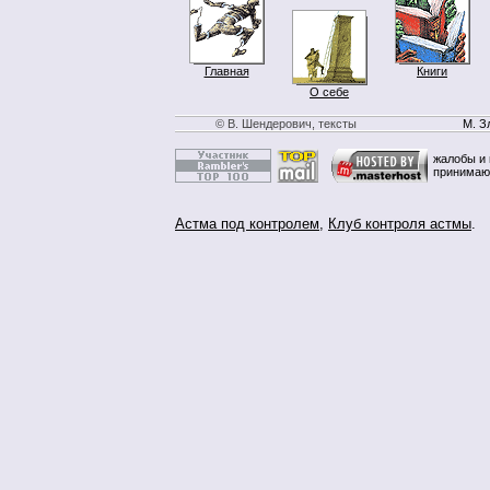
Главная
Книги
О себе
© В. Шендерович, тексты
М. З
жалобы и 
принимаю
Астма под контролем
,
Клуб контроля астмы
.