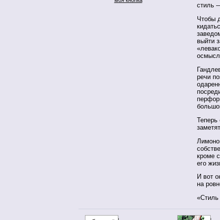
стиль —
Чтобы д
кидатьс
заведо
выйти з
«левак
осмысл
Гандлев
речи по
одаренн
посред
перформ
большо
Теперь 
заметя
Лимоно
собстве
кроме 
его жиз
И вот о
на ровн
«Стиль