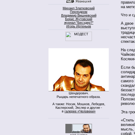
правила
на метк
Михаил Златковский
Перлодром
Что и с
Владимир Вишневский
Борис Жутовский
журнал "Бесэдер?"
А двое 
Игорь Иртеньев
выступл
традиц
несчаст
спектак
На сле
Чайковс
Косякин
Если б
солидар
антина
самого
сканда
беззаст
Шендерович.
последо
Рыцарь непечатного образа.
Полозк
револю
А также: Носик, Мошков, Лебедев,
Касперский, Экслер и другие -
в
галерее «Человеки»
Эта гр
«Стиль
велики
мысль, 
собой. 
моя кнопка