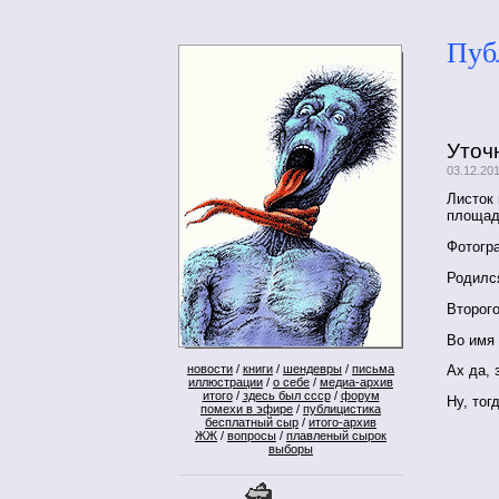
Пуб
Уточ
03.12.20
Листок 
площад
Фотогр
Родился
Второго
Во имя 
новости
/
книги
/
шендевры
/
письма
Ах да, 
иллюстрации
/
о себе
/
медиа-архив
итого
/
здесь был ссср
/
форум
Ну, тог
помехи в эфире
/
публицистика
бесплатный сыр
/
итого-архив
ЖЖ
/
вопросы
/
плавленый сырок
выборы