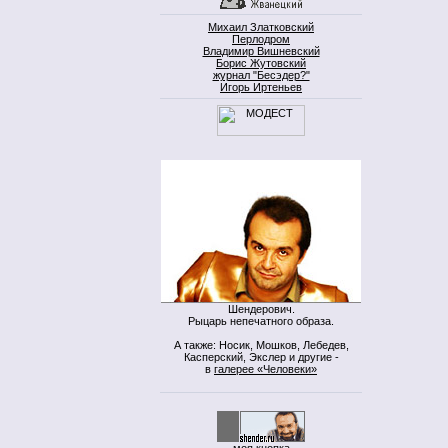
Михаил Златковский
Перлодром
Владимир Вишневский
Борис Жутовский
журнал "Бесэдер?"
Игорь Иртеньев
Шендерович.
Рыцарь непечатного образа.
А также: Носик, Мошков, Лебедев,
Касперский, Экслер и другие -
в
галерее «Человеки»
моя кнопка