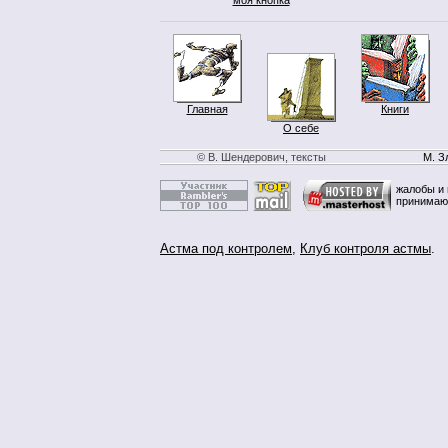
Главная
Книги
О себе
© В. Шендерович, тексты
М. З
жалобы и 
принимаю
Астма под контролем
,
Клуб контроля астмы
.