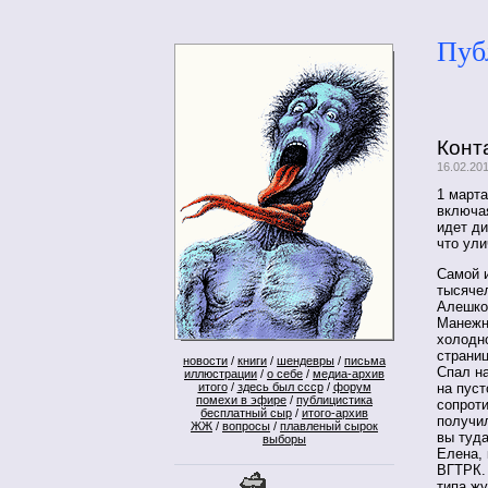
Пуб
Конт
16.02.20
1 марта
включая
идет ди
что ули
Самой 
тысяче
Алешко
Манежн
холодно
страниц
новости
/
книги
/
шендевры
/
письма
Спал на
иллюстрации
/
о себе
/
медиа-архив
итого
/
здесь был ссср
/
форум
на пуст
помехи в эфире
/
публицистика
сопрот
бесплатный сыр
/
итого-архив
получи
ЖЖ
/
вопросы
/
плавленый сырок
вы туд
выборы
Елена, 
ВГТРК.
типа жу