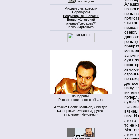
Алешков
Михаил Златковский
позвон
Перлодром
ночь на
Владимир Вишневский
полиста
Борис Жутовский
эти так
журнал "Бесэдер?"
Игорь Иртеньев
приеха
сверху
дивног
речь ту
превра
менталь
заполн
судя по
просто
являютс
странны
не оско
делают 
нашу ло
миллион
Шендерович.
поперли
Рыцарь непечатного образа.
судья 
Наваль
А также: Носик, Мошков, Лебедев,
Касперский, Экслер и другие -
вязнем 
в
галерее «Человеки»
нам. И 
это тот
то не н
Монтеня
этом-то
моя кнопка