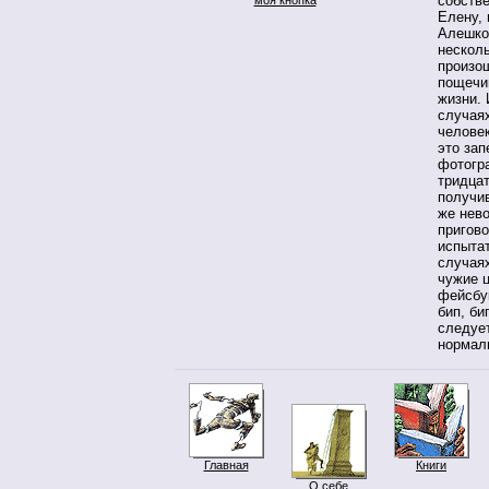
собств
Елену, 
Алешков
нескол
произо
пощечин
жизни. 
случаях
человек
это зап
фотогра
тридцат
получи
же нево
пригово
испытат
случаях
чужие ц
фейсбу
бип, б
следует
нормаль
Главная
Книги
О себе