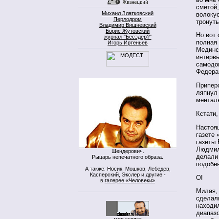
сметой
Михаил Златковский
волокус
Перлодром
тронут
Владимир Вишневский
Борис Жутовский
Но вот 
журнал "Бесэдер?"
полная 
Игорь Иртеньев
Мединск
интервь
самодо
Федера
Приперс
ляпнул 
менталь
Кстати,
Настоящ
газете 
газеты
Людмил
Шендерович.
делали
Рыцарь непечатного образа.
подобн
А также: Носик, Мошков, Лебедев,
Касперский, Экслер и другие -
О!
в
галерее «Человеки»
Милая, 
сделали
находи
диапазо
моя кнопка