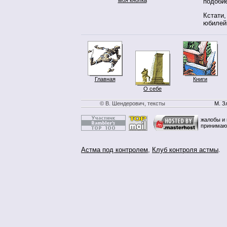
подоби
Кстати,
юбилей
Главная
Книги
О себе
© В. Шендерович, тексты
М. З
жалобы и 
принимаю
Астма под контролем
,
Клуб контроля астмы
.