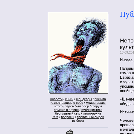
Пуб
Непо
куль
13.09.20
Иногда,
Наприме
комар н
Евразии
с чувст
упомина
вообще
«Шенде
новости
/
книги
/
шендевры
/
письма
иллюстрации
/
о себе
/
медиа-архив
обиды и
итого
/
здесь был ссср
/
форум
помехи в эфире
/
публицистика
Истинно
бесплатный сыр
/
итого-архив
ЖЖ
/
вопросы
/
плавленый сырок
Челове
выборы
прошла 
менталь
во мне 