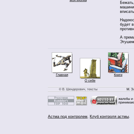
Бежать
машини
вписать
Надеюсь
будет 
против
А прем
Этушем
Главная
Книги
О себе
© В. Шендерович, тексты
М. З
жалобы и 
принимаю
Астма под контролем
,
Клуб контроля астмы
.