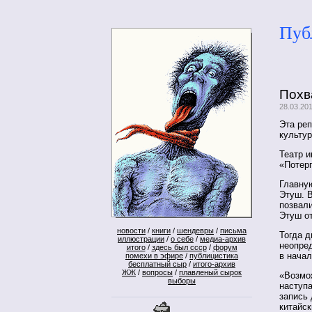
Пуб
Похв
28.03.20
Эта реп
культу
Театр и
«Потер
Главну
Этуш. 
позвали
Этуш от
новости
/
книги
/
шендевры
/
письма
Тогда 
иллюстрации
/
о себе
/
медиа-архив
неопре
итого
/
здесь был ссср
/
форум
в начал
помехи в эфире
/
публицистика
бесплатный сыр
/
итого-архив
ЖЖ
/
вопросы
/
плавленый сырок
«Возмо
выборы
наступ
запись 
китайск