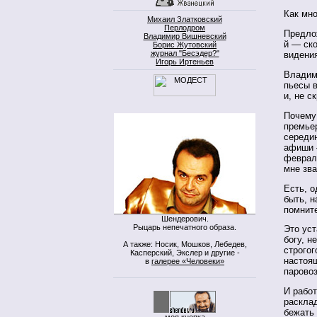
Как мно
Михаил Златковский
Перлодром
Предлож
Владимир Вишневский
й — ско
Борис Жутовский
журнал "Бесэдер?"
видени
Игорь Иртеньев
Владим
пьесы в
и, не с
Почему
премьер
середи
афиши 
феврал
мне зва
Есть, о
быть, н
помнит
Шендерович.
Рыцарь непечатного образа.
Это ус
богу, н
А также: Носик, Мошков, Лебедев,
строгог
Касперский, Экслер и другие -
настоя
в
галерее «Человеки»
парово
И рабо
расклад
бежать 
моя кнопка