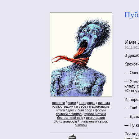
Пуб
Имя 
30.11.20
В декаб
Крохотн
— Очен
— У мен
кладу с
«Она ум
И, чере
новости
/
книги
/
шендевры
/
письма
иллюстрации
/
о себе
/
медиа-архив
— Так! 
итого
/
здесь был ссср
/
форум
помехи в эфире
/
публицистика
— Да н
бесплатный сыр
/
итого-архив
ЖЖ
/
вопросы
/
плавленый сырок
— Ну ка
выборы
Последн
плечами