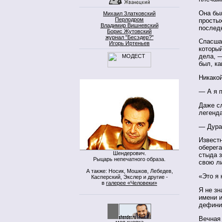
Она бы
Михаил Златковский
Перлодром
простых
Владимир Вишневский
послед
Борис Жутовский
журнал "Бесэдер?"
Спасшая
Игорь Иртеньев
который
дела, —
был, ка
Никако
— А я 
Даже с
легенда
— Дура
Известн
оберега
Шендерович.
стыда з
Рыцарь непечатного образа.
свою л
А также: Носик, Мошков, Лебедев,
«Это я 
Касперский, Экслер и другие -
в
галерее «Человеки»
Я не зн
имени и
дефиниц
Вечная
моя кнопка