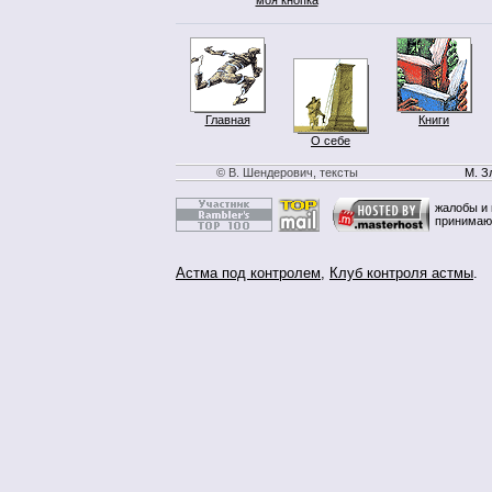
Главная
Книги
О себе
© В. Шендерович, тексты
М. З
жалобы и 
принимаю
Астма под контролем
,
Клуб контроля астмы
.