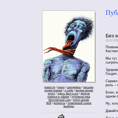
Пуб
Без 
15.12.20
Позвони
Кастинг
Мы тут,
сыграть
Здорово
Госдеп 
Сериал 
роль – 
новости
/
книги
/
шендевры
/
письма
иллюстрации
/
о себе
/
медиа-архив
Блин, 
итого
/
здесь был ссср
/
форум
одном ф
помехи в эфире
/
публицистика
бесплатный сыр
/
итого-архив
ЖЖ
/
вопросы
/
плавленый сырок
Ну, хот
выборы
Давайте