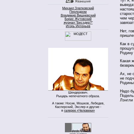
Тут я, 
выведат
Михаил Златковский
настоящ
Перлодром
старост
Владимир Вишневский
чем чер
Борис Жутовский
завяза
журнал "Бесэдер?"
Игорь Иртеньев
Нет, го
пришле
Как в с
прощупа
Родину 
Какая ж
безвре
Ах, не 
не подч
Родины.
Надо бу
Шендерович.
Подельн
Рыцарь непечатного образа.
Лэнгли
А также: Носик, Мошков, Лебедев,
Касперский, Экслер и другие -
в
галерее «Человеки»
моя кнопка