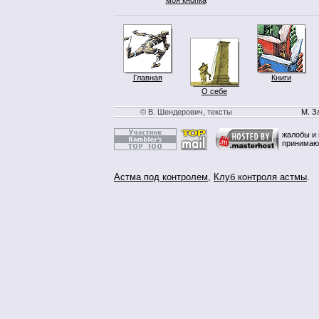
Главная
Книги
О себе
© В. Шендерович, тексты
М. З
жалобы и 
принимаю
Астма под контролем
,
Клуб контроля астмы
.