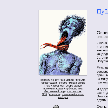
Пуб
Озри
09.06.20
2 июня
итоги и
некомм
кандида
Зато п
Потупч
Есть та
венцено
принц г
на маку
новости
/
книги
/
шендевры
/
письма
пригла
иллюстрации
/
о себе
/
медиа-архив
итого
/
здесь был ссср
/
форум
помехи в эфире
/
публицистика
Я вдруг
бесплатный сыр
/
итого-архив
разгляд
ЖЖ
/
вопросы
/
плавленый сырок
Этот св
выборы
других
Очень, 