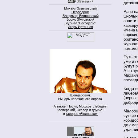
детишк
Михаил Златковский
Рано на
Перлодром
школьн
Владимир Вишневский
Борис Жутовский
аппетит
журнал "Бесэдер?"
карьеру
Игорь Иртеньев
имена 
сорокин
британ
журнал
помале
Путь от
уже и 
будут 
А с глу
Михаил
послед
Когда в
либерал
Шендерович.
(вернос
Рыцарь непечатного образа.
доброд
А также: Носик, Мошков, Лебедев,
Касперский, Экслер и другие -
Малооб
в
галерее «Человеки»
чуткие 
коридо
до смер
удачли
моя кнопка