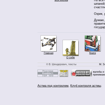
Но все 
шпаной
счастл
Озрик, 
Думаю, 
правит
государ
Главная
Книги
О себе
© В. Шендерович, тексты
М. З
жалобы и 
принимаю
Астма под контролем
,
Клуб контроля астмы
.