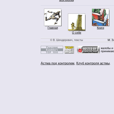
Главная
Книги
О себе
© В. Шендерович, тексты
М. З
жалобы и 
принимаю
Астма под контролем
,
Клуб контроля астмы
.