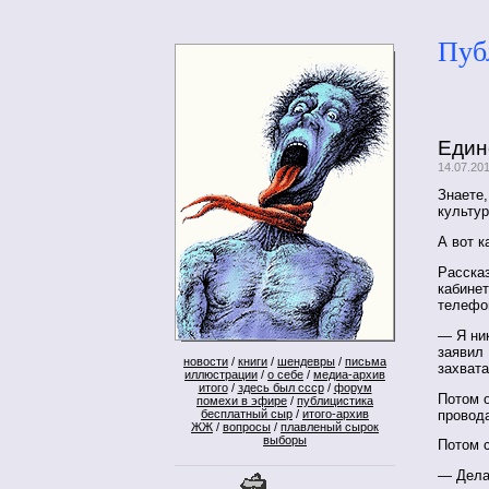
Пуб
Един
14.07.20
Знаете,
культу
А вот к
Рассказ
кабинет
телефо
— Я ни
заявил
новости
/
книги
/
шендевры
/
письма
захвата
иллюстрации
/
о себе
/
медиа-архив
итого
/
здесь был ссср
/
форум
Потом о
помехи в эфире
/
публицистика
провод
бесплатный сыр
/
итого-архив
ЖЖ
/
вопросы
/
плавленый сырок
выборы
Потом с
— Делай