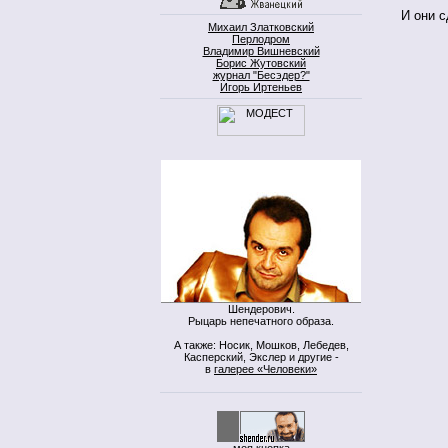
И они с
Михаил Златковский
Перлодром
Владимир Вишневский
Борис Жутовский
журнал "Бесэдер?"
Игорь Иртеньев
Шендерович.
Рыцарь непечатного образа.
А также: Носик, Мошков, Лебедев,
Касперский, Экслер и другие -
в
галерее «Человеки»
моя кнопка