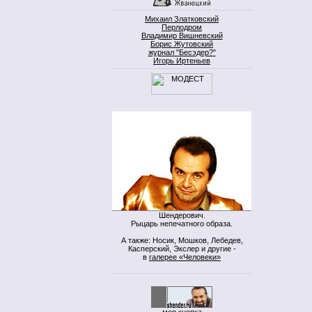
Михаил Златковский
Перлодром
Владимир Вишневский
Борис Жутовский
журнал "Бесэдер?"
Игорь Иртеньев
Шендерович.
Рыцарь непечатного образа.
А также: Носик, Мошков, Лебедев,
Касперский, Экслер и другие -
в
галерее «Человеки»
моя кнопка