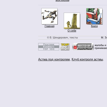
Главная
Книги
О себе
© В. Шендерович, тексты
М. З
жалобы и 
принимаю
Астма под контролем
,
Клуб контроля астмы
.