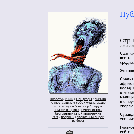
Пуб
Отр
20.08.20
Сайт к
весть: 
средней
Это пре
Средня
африкан
вслед з
отменит
медици
новости
/
книги
/
шендевры
/
письма
и с не
иллюстрации
/
о себе
/
медиа-архив
уверяю 
итого
/
здесь был ссср
/
форум
помехи в эфире
/
публицистика
бесплатный сыр
/
итого-архив
Суицид
ЖЖ
/
вопросы
/
плавленый сырок
увелич
выборы
Главное
сайте.