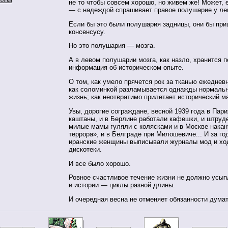
не то чтобы совсем хорошо, но живем же! Может,
— с надеждой спрашивает правое полушарие у ле
Если бы это были полушария задницы, они бы при
консенсусу.
Но это полушария — мозга.
А в левом полушарии мозга, как назло, хранится 
информация об историческом опыте.
О том, как умело прячется рок за тканью ежеднев
как соломинкой разламывается однажды нормальн
жизнь; как неотвратимо прилетает исторический 
Увы, дорогие сограждане, весной 1939 года в Пар
каштаны, и в Берлине работали кафешки, и штруд
милые мамы гуляли с колясками и в Москве нака
террора», и в Белграде при Милошевиче... И за г
иранские женщины выписывали журналы мод и хо
дискотеки.
И все было хорошо.
Ровное счастливое течение жизни не должно усып
и истории — циклы разной длины.
И очередная весна не отменяет обязанности думат