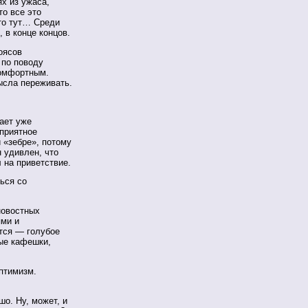
ях из ужаса,
то все это
-то тут… Среди
 в конце концов.
оясов
 по поводу
комфортным.
мысла переживать.
ает уже
еприятное
 «зебре», потому
н удивлен, что
 на приветствие.
ься со
новостных
ями и
тся — голубое
ые кафешки,
птимизм.
шо. Ну, может, и