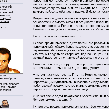
новостная лента состоит почти в равных пропорци
мерзостей и идиотизма, а отстраненно — потому ч
атковский
происходит где-то там, а ты-то находишься — где
дром
другого пейзажа, обычаев, правил. В безопасности,
ишневский
товский
Воздушная подушка размером в девять часовых п
есэдер?"
ртеньев
одновременно амортизирует и оглушает. Отчаяние
происходящего на Родине становится по-своему 
Потому что когда все кончено, уже нет особого с
Но потом человек возвращается.
Первое время, вместе с джет-лагом, его разламыв
непривычный пейзаж. Грязь на дороге вызывает н
изумление. Человек едва не гибнет на пешеходной
что отвык глядеть по сторонам, идя по «зебре». О
идущий навстречу по парковой дорожке не ответил
Потом человек адаптируется и перестает здороват
встречными, чтобы не выглядеть придурком.
А потом наступает весна. И тут на Родине, кроме 
ович.
сайтов, наполненных все тем же ужасом, мерзост
тного образа.
нарастающим идиотизмом, внезапно обнаруживаю
Мошков, Лебедев,
небо, свежий воздух, милые мамы с детьми, уютн
лер и другие -
парочки, молодые симпатичные лица…
Человеки»
И на человека вдруг накатывает бессмысленный о
Человек думает: а вдруг?
Ну, вот же, вроде: нормальная жизнь! Все же хоро
нопка