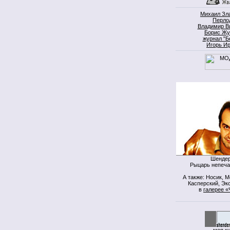
Михаил Зл
Перло
Владимир В
Борис Жу
журнал "Б
Игорь И
Шендер
Рыцарь непеча
А также: Носик, 
Касперский, Экс
в
галерее «
моя к