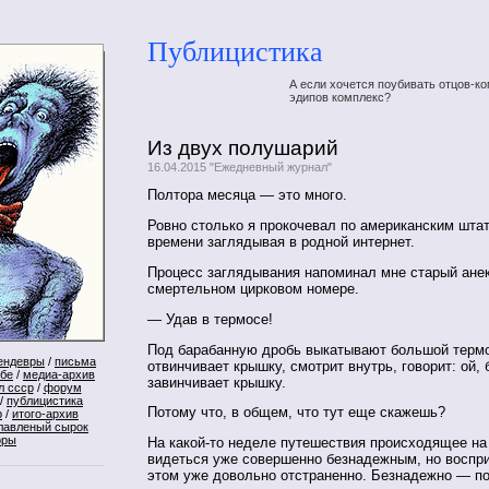
Публицистика
А если хочется поубивать отцов-ко
эдипов комплекс?
Из двух полушарий
16.04.2015 "Ежедневный журнал"
Полтора месяца — это много.
Ровно столько я прокочевал по американским штат
времени заглядывая в родной интернет.
Процесс заглядывания напоминал мне старый анек
смертельном цирковом номере.
— Удав в термосе!
Под барабанную дробь выкатывают большой термо
ендевры
/
письма
отвинчивает крышку, смотрит внутрь, говорит: ой,
ебе
/
медиа-архив
завинчивает крышку.
л ссср
/
форум
/
публицистика
Потому что, в общем, что тут еще скажешь?
р
/
итого-архив
лавленый сырок
оры
На какой-то неделе путешествия происходящее на
видеться уже совершенно безнадежным, но воспр
этом уже довольно отстраненно. Безнадежно — по