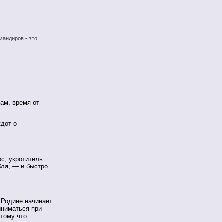
мандиров - это
ам, время от
дот о
с, укротитель
 бля, — и быстро
 Родине начинает
иниматься при
тому что