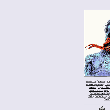
новости
/
книги
/
ш
иллюстрации
/
о с
итого
/
здесь бы
помехи в эфире
бесплатный сы
ЖЖ
/
вопросы
/
п
выб