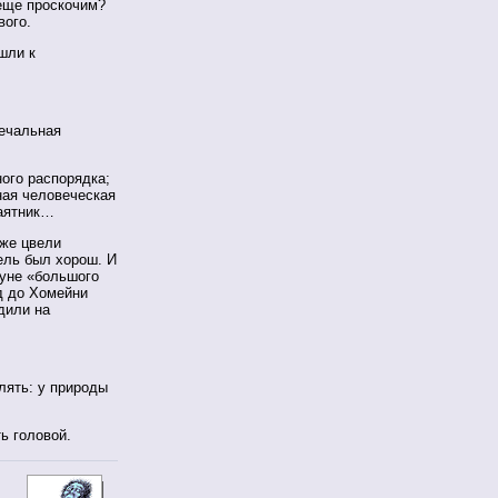
 еще проскочим?
вого.
шли к
печальная
ного распорядка;
ая человеческая
маятник…
иже цвели
ель был хорош. И
нуне «большого
од до Хомейни
дили на
лять: у природы
ь головой.