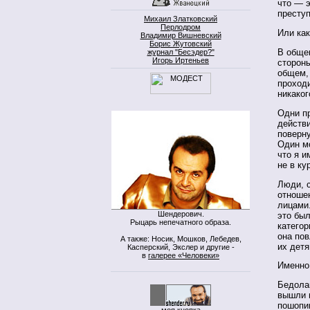
что — э
преступ
Михаил Златковский
Перлодром
Или ка
Владимир Вишневский
Борис Жутовский
В общем
журнал "Бесэдер?"
Игорь Иртеньев
стороны
общем,
проходи
никаког
Одни п
действи
поверну
Один м
что я и
не в ку
Люди, с
отноше
лицами.
Шендерович.
это был
Рыцарь непечатного образа.
категор
она пов
А также: Носик, Мошков, Лебедев,
их детя
Касперский, Экслер и другие -
в
галерее «Человеки»
Именно
Бедола
вышли 
пошопин
моя кнопка