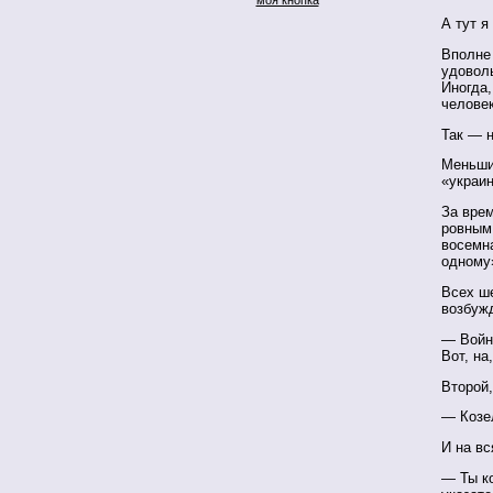
А тут я
Вполне 
удовол
Иногда,
человек
Так — 
Меньшин
«украин
За врем
ровным 
восемна
одному»
Всех ш
возбужд
— Войн
Вот, на
Второй,
— Козе
И на вс
— Ты ко