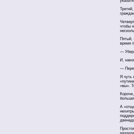
указат
Третий
гражда
Четверт
чтобы н
несколь
Пятый, 
время 
— Убери
И, нако
— Перес
Я чуть 
«путини
«вы». Т
Короче
больши
А «отще
нехитры
поддер
двенад
Простоя
раздел