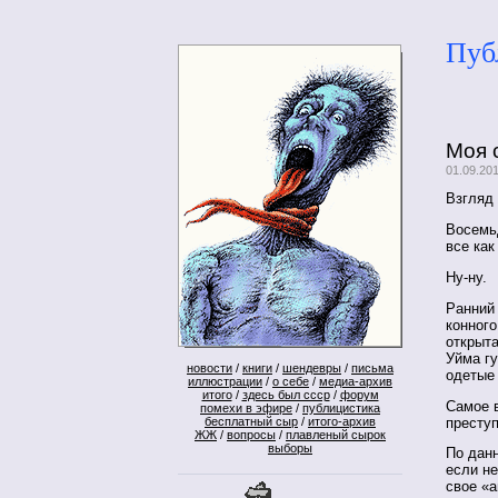
Пуб
Моя 
01.09.20
Взгляд 
Восемь
все как
Ну-ну.
Ранний
конног
открыта
Уйма гу
новости
/
книги
/
шендевры
/
письма
одетые
иллюстрации
/
о себе
/
медиа-архив
итого
/
здесь был ссср
/
форум
Самое в
помехи в эфире
/
публицистика
преступ
бесплатный сыр
/
итого-архив
ЖЖ
/
вопросы
/
плавленый сырок
выборы
По дан
если не
свое «а