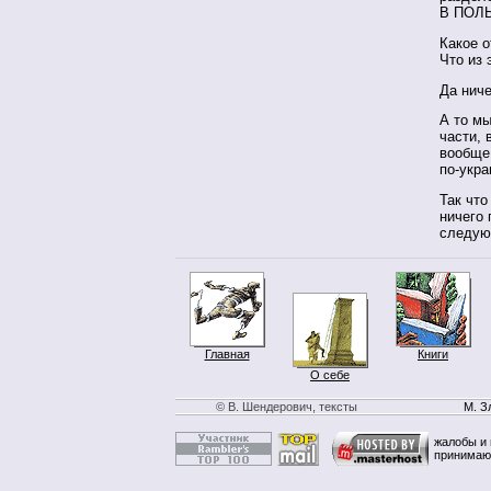
В ПОЛ
Какое 
Что из 
Да ниче
А то мы
части, 
вообще 
по-укр
Так что
ничего 
следую
Главная
Книги
О себе
© В. Шендерович, тексты
М. З
жалобы и 
принимаю