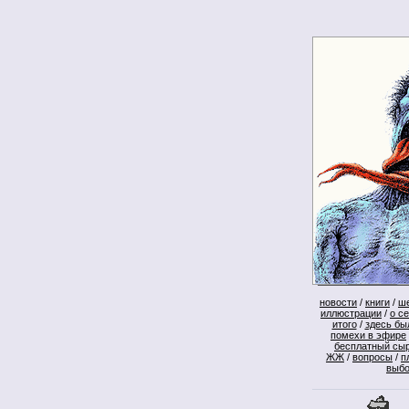
новости
/
книги
/
ш
иллюстрации
/
о с
итого
/
здесь бы
помехи в эфире
бесплатный сы
ЖЖ
/
вопросы
/
п
выб