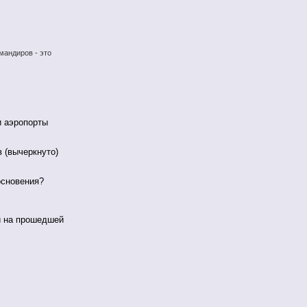
мандиров - это
и аэропорты
в (вычеркнуто)
основения?
й на прошедшей