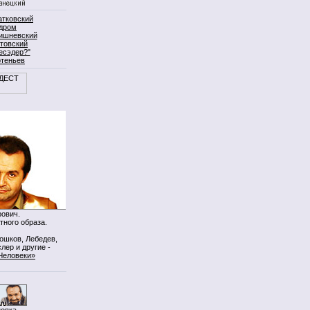
атковский
дром
ишневский
товский
есэдер?"
ртеньев
ович.
тного образа.
Мошков, Лебедев,
лер и другие -
Человеки»
нопка