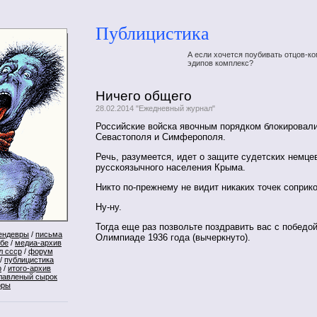
Публицистика
А если хочется поубивать отцов-ко
эдипов комплекс?
Ничего общего
28.02.2014 "Ежедневный журнал"
Российские войска явочным порядком блокировал
Севастополя и Симферополя.
Речь, разумеется, идет о защите судетских немце
русскоязычного населения Крыма.
Никто по-прежнему не видит никаких точек соприк
Ну-ну.
Тогда еще раз позвольте поздравить вас с победо
ендевры
/
письма
Олимпиаде 1936 года (вычеркнуто).
ебе
/
медиа-архив
л ссср
/
форум
/
публицистика
р
/
итого-архив
лавленый сырок
оры