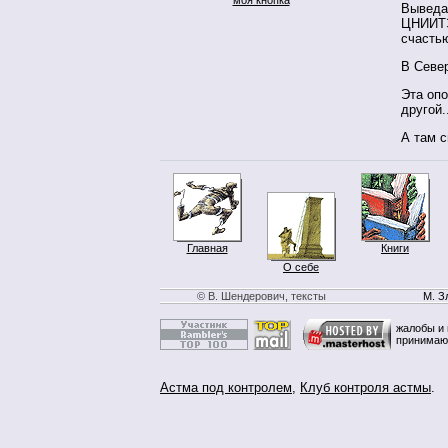
Выведа
ЦНИИТЭ
счасть
В Севе
Эта опо
другой.
А там с
Главная
Книги
О себе
© В. Шендерович, тексты
М. З
жалобы и 
принимаю
Астма под контролем
,
Клуб контроля астмы
.