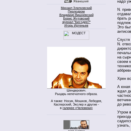
надо уж
Михаил Златковский
N. при
Перлодром
отдава
Владимир Вишневский
брать р
Борис Жутовский
журнал "Бесэдер?"
подлеж
Игорь Иртеньев
Это бы
антисов
Спустя
N. отво
директ
печаль
на сырн
своем к
техник
аббреви
Хрен вс
А юная 
Шендерович.
ждал д
Рыцарь непечатного образа.
частно
ветчинн
А также: Носик, Мошков, Лебедев,
до рево
Касперский, Экслер и другие -
в
галерее «Человеки»
Утром в
приходи
садилс
узнать,
моя кнопка