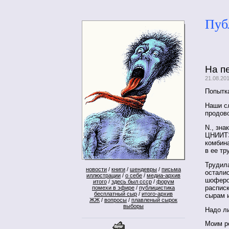
Пуб
На п
21.08.20
Попытк
Наши с
продов
N., зна
ЦНИИТЭ
комбина
в ее тр
Трудила
новости
/
книги
/
шендевры
/
письма
остали
иллюстрации
/
о себе
/
медиа-архив
шофером
итого
/
здесь был ссср
/
форум
распис
помехи в эфире
/
публицистика
бесплатный сыр
/
итого-архив
сырам 
ЖЖ
/
вопросы
/
плавленый сырок
выборы
Надо ли
Моим р