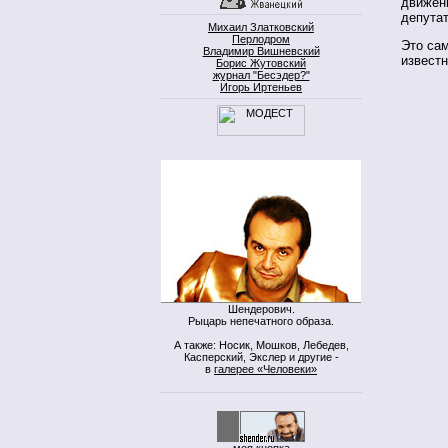
движени
депута
Михаил Златковский
Перлодром
Это сам
Владимир Вишневский
известн
Борис Жутовский
журнал "Бесэдер?"
Игорь Иртеньев
Шендерович.
Рыцарь непечатного образа.
А также: Носик, Мошков, Лебедев,
Касперский, Экслер и другие -
в
галерее «Человеки»
моя кнопка