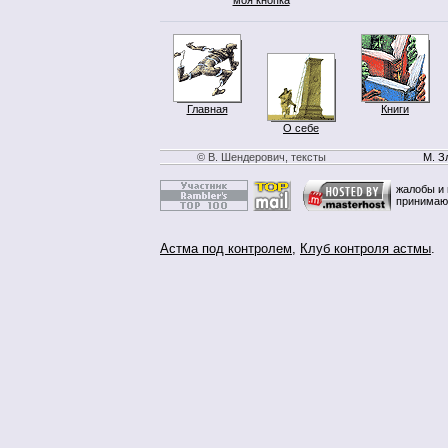
Главная
Книги
О себе
© В. Шендерович, тексты
М. З
жалобы и 
принимаю
Астма под контролем
,
Клуб контроля астмы
.