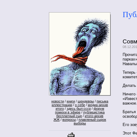
Пуб
Совм
08.12.20
Прочита
парках»
Наваль
Теперь 
комитет
Делать
Ничего 
«Извест
новости
/
книги
/
шендевры
/
письма
важно
иллюстрации
/
о себе
/
медиа-архив
итого
/
здесь был ссср
/
форум
Братья 
помехи в эфире
/
публицистика
освобод
бесплатный сыр
/
итого-архив
ЖЖ
/
вопросы
/
плавленый сырок
выборы
Его зов
Этот Ф