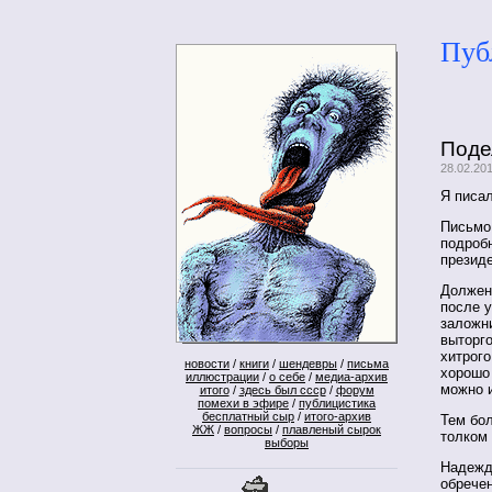
Пуб
Поде
28.02.20
Я писал
Письмо 
подробн
президе
Должен 
после 
заложни
выторго
хитрого
новости
/
книги
/
шендевры
/
письма
хорошо 
иллюстрации
/
о себе
/
медиа-архив
можно и
итого
/
здесь был ссср
/
форум
помехи в эфире
/
публицистика
бесплатный сыр
/
итого-архив
Тем бол
ЖЖ
/
вопросы
/
плавленый сырок
толком 
выборы
Надежд
обречен