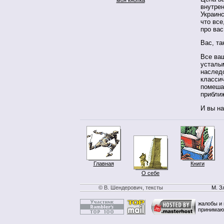
внутрен
Украинс
что все
про вас
Вас, та
Все ва
усталы
наследс
классич
помешал
прибли
И вы на
Главная
Книги
О себе
© В. Шендерович, тексты
М. З
жалобы и 
принимаю