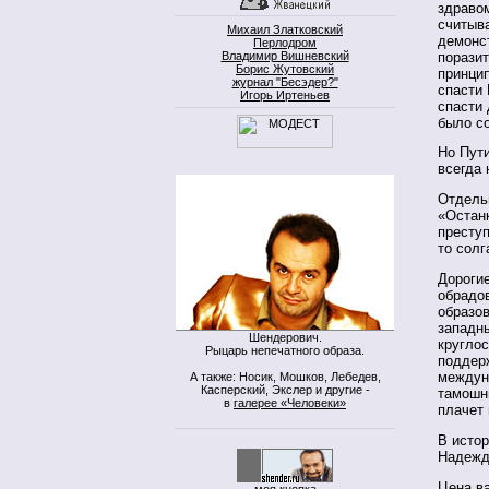
здраво
считыва
Михаил Златковский
демонст
Перлодром
порази
Владимир Вишневский
Борис Жутовский
принцип
журнал "Бесэдер?"
спасти 
Игорь Иртеньев
спасти
было со
Но Пути
всегда 
Отдельн
«Останк
преступ
то солг
Дорогие
обрадов
образо
западны
Шендерович.
кругло
Рыцарь непечатного образа.
поддерж
междун
А также: Носик, Мошков, Лебедев,
Касперский, Экслер и другие -
тамошн
в
галерее «Человеки»
плачет 
В исто
Надежд
Цена в
моя кнопка