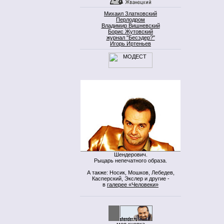
Михаил Златковский
Перлодром
Владимир Вишневский
Борис Жутовский
журнал "Бесэдер?"
Игорь Иртеньев
Шендерович.
Рыцарь непечатного образа.
А также: Носик, Мошков, Лебедев,
Касперский, Экслер и другие -
в
галерее «Человеки»
моя кнопка