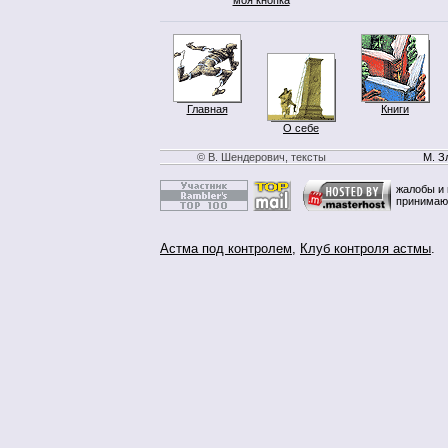
Главная
Книги
О себе
© В. Шендерович, тексты
М. З
жалобы и 
принимаю
Астма под контролем
,
Клуб контроля астмы
.