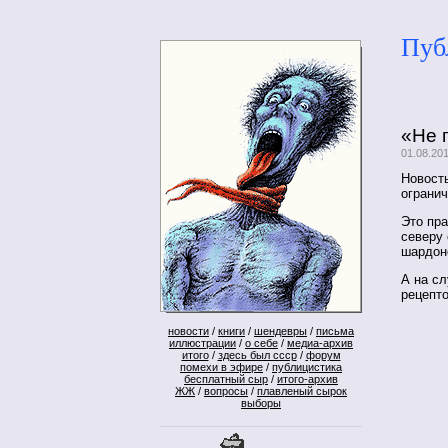
Пуб
«Не 
01.08.20
Новост
ограни
Это пра
северу 
шардон
А на сл
рецепт
новости
/
книги
/
шендевры
/
письма
иллюстрации
/
о себе
/
медиа-архив
итого
/
здесь был ссср
/
форум
помехи в эфире
/
публицистика
бесплатный сыр
/
итого-архив
ЖЖ
/
вопросы
/
плавленый сырок
выборы