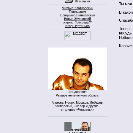
Ты моя
Михаил Златковский
Перлодром
В како
Владимир Вишневский
Борис Жутовский
Спасиб
журнал "Бесэдер?"
Игорь Иртеньев
Теперь,
нибудь 
Нобелев
Короче:
Шендерович.
Рыцарь непечатного образа.
А также: Носик, Мошков, Лебедев,
Касперский, Экслер и другие -
в
галерее «Человеки»
моя кнопка