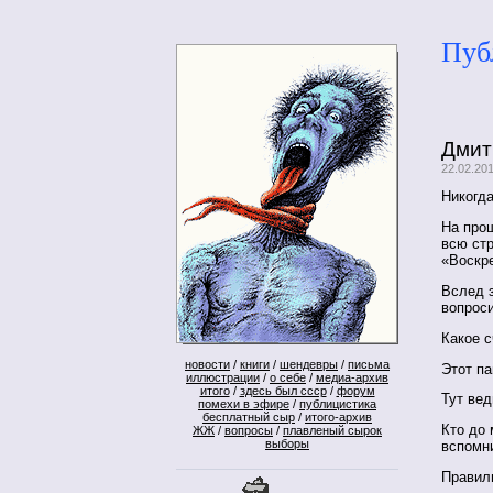
Пуб
Дмит
22.02.20
Никогда
На прош
всю ст
«Воскр
Вслед з
вопроси
Какое с
новости
/
книги
/
шендевры
/
письма
Этот па
иллюстрации
/
о себе
/
медиа-архив
итого
/
здесь был ссср
/
форум
Тут вед
помехи в эфире
/
публицистика
бесплатный сыр
/
итого-архив
Кто до 
ЖЖ
/
вопросы
/
плавленый сырок
выборы
вспомни
Правил