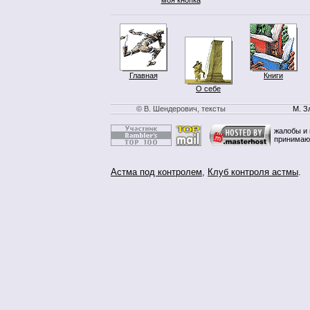
Главная
Книги
О себе
© В. Шендерович, тексты
М. З
жалобы и 
принимаю
Астма под контролем
,
Клуб контроля астмы
.