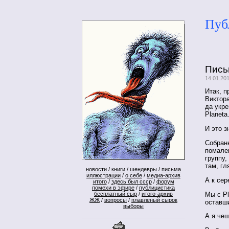
Пуб
Пись
14.01.201
Итак, 
Виктор
да укре
Planeta
И это з
Собранн
помален
группу,
там, гл
новости
/
книги
/
шендевры
/
письма
иллюстрации
/
о себе
/
медиа-архив
А к сер
итого
/
здесь был ссср
/
форум
помехи в эфире
/
публицистика
Мы с Pl
бесплатный сыр
/
итого-архив
ЖЖ
/
вопросы
/
плавленый сырок
оставш
выборы
А я чеш