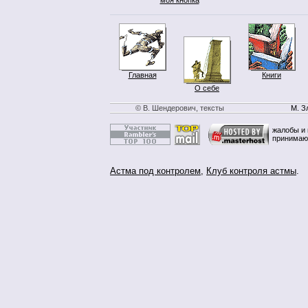
Главная
Книги
О себе
© В. Шендерович, тексты
М. З
жалобы и 
принимаю
Астма под контролем
,
Клуб контроля астмы
.