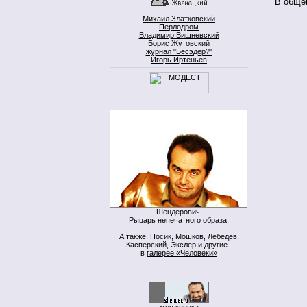
В обще
Михаил Златковский
Перлодром
Владимир Вишневский
Борис Жутовский
журнал "Бесэдер?"
Игорь Иртеньев
Шендерович.
Рыцарь непечатного образа.
А также: Носик, Мошков, Лебедев,
Касперский, Экслер и другие -
в
галерее «Человеки»
моя кнопка