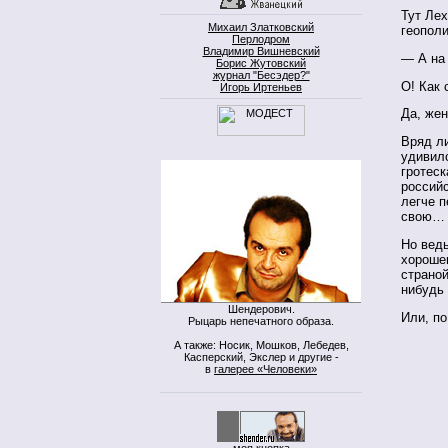
Тут Ле
Михаил Златковский
геопол
Перлодром
Владимир Вишневский
— А на
Борис Жутовский
журнал "Бесэдер?"
О! Как
Игорь Иртеньев
Да, же
Вряд ли
удивилс
гротеск
российс
легче п
свою…
Но вед
хорошег
страно
нибудь
Шендерович.
Или, по
Рыцарь непечатного образа.
А также: Носик, Мошков, Лебедев,
Касперский, Экслер и другие -
в
галерее «Человеки»
моя кнопка