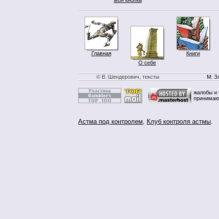
Главная
Книги
О себе
© В. Шендерович, тексты
М. З
жалобы и 
принимаю
Астма под контролем
,
Клуб контроля астмы
.