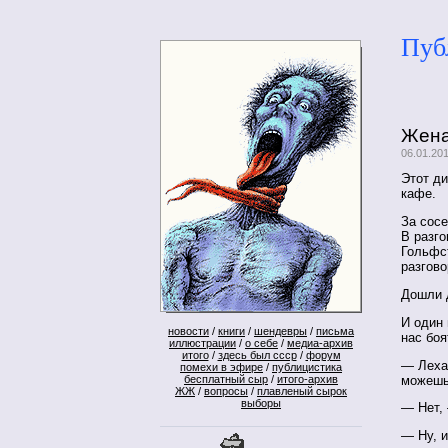
Пуб
Жена
06.01.20
Этот ди
кафе.
За сос
В разго
Гольфст
разгово
Дошли 
И один 
новости
/
книги
/
шендевры
/
письма
нас боя
иллюстрации
/
о себе
/
медиа-архив
итого
/
здесь был ссср
/
форум
— Леха
помехи в эфире
/
публицистика
можеш
бесплатный сыр
/
итого-архив
ЖЖ
/
вопросы
/
плавленый сырок
выборы
— Нет, 
— Ну, и