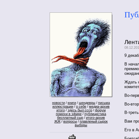
Пуб
Лент
08.12.20
9 декаб
В нача
премию
ожидан
Ждать о
комитет
Во-перв
новости
/
книги
/
шендевры
/
письма
Во-втор
иллюстрации
/
о себе
/
медиа-архив
итого
/
здесь был ссср
/
форум
В-треть
помехи в эфире
/
публицистика
бесплатный сыр
/
итого-архив
Вам про
ЖЖ
/
вопросы
/
плавленый сырок
выборы
Его в А
Боятся!