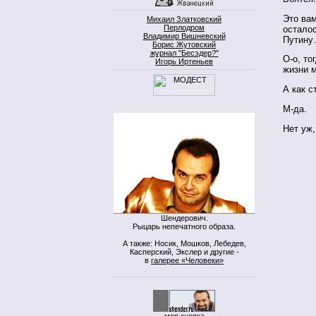
Это ва
Михаил Златковский
Перлодром
осталос
Владимир Вишневский
Путин
Борис Жутовский
журнал "Бесэдер?"
О-о, то
Игорь Иртеньев
жизни м
А как с
М-да.
Нет уж
Шендерович.
Рыцарь непечатного образа.
А также: Носик, Мошков, Лебедев,
Касперский, Экслер и другие -
в
галерее «Человеки»
моя кнопка