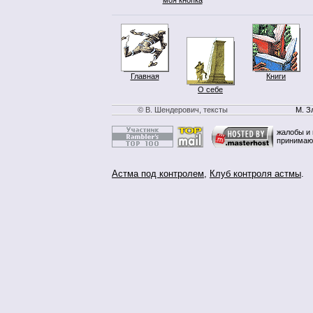
Главная
Книги
О себе
© В. Шендерович, тексты
М. З
жалобы и 
принимаю
Астма под контролем
,
Клуб контроля астмы
.