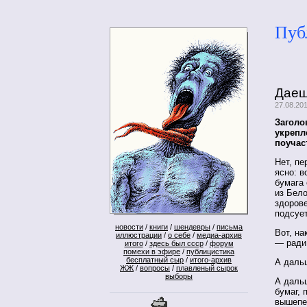
Пуб
Даеш
27.08.20
Заголо
укрепл
поучас
Нет, пе
ясно: 
бумага 
из Бело
здорове
подсует
новости
/
книги
/
шендевры
/
письма
Вот, на
иллюстрации
/
о себе
/
медиа-архив
— ради 
итого
/
здесь был ссср
/
форум
помехи в эфире
/
публицистика
бесплатный сыр
/
итого-архив
А даль
ЖЖ
/
вопросы
/
плавленый сырок
выборы
А дальш
бумаг, 
вышепе