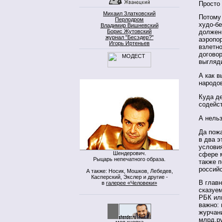
Просто 
Михаил Златковский
Потому 
Перлодром
худо-бе
Владимир Вишневский
Борис Жутовский
должен
журнал "Бесэдер?"
аэропор
Игорь Иртеньев
взлетно
договор
выгляд
А как 
народо
Куда де
содейс
А нель
Да пожа
в два э
услови
Шендерович.
сфере 
Рыцарь непечатного образа.
также 
российс
А также: Носик, Мошков, Лебедев,
Касперский, Экслер и другие -
В глав
в
галерее «Человеки»
сказуем
РБК ил
важно: 
журчан
млрд.р
моя кнопка