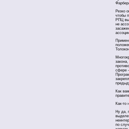
Фарбер
Резко о
чтобы 
РПЦ вын
не ассо
засаже
ассоци
Примени
положе
Толоко
Многокр
закона,
против
сфере 
Програ
закреп
предыд
Как вам
правит
Как-то 
Ну да, 
выделе
неинтер
по случ
хоругвь