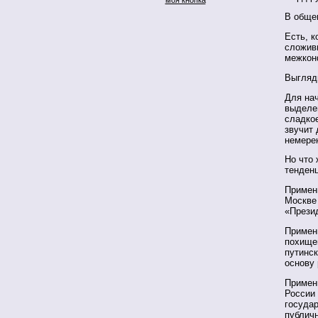
В общем
Есть, к
сложив
межкон
Выгляди
Для на
выделен
сладкое
звучит 
немерен
Но что
тенденц
Примен
Москве
«Прези
Примен
похищен
путинск
основу
Примени
России
госуда
публичн