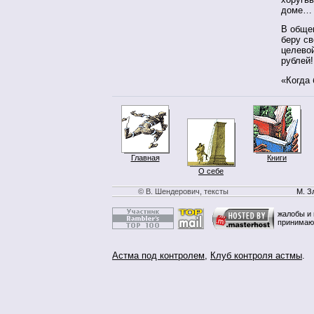
доме…
В общем
беру с
целево
рублей!
«Когда 
Главная
Книги
О себе
© В. Шендерович, тексты
М. З
жалобы и 
принимаю
Астма под контролем
,
Клуб контроля астмы
.