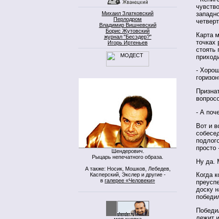
чувств
Михаил Златковский
западно
Перлодром
четвер
Владимир Вишневский
Борис Жутовский
Карта м
журнал "Бесэдер?"
точках 
Игорь Иртеньев
стоять 
приходи
- Хорош
горизон
Признат
вопросо
- А поч
Вот и в
собесед
подлого
просто 
Шендерович.
Рыцарь непечатного образа.
Ну да. 
А также: Носик, Мошков, Лебедев,
Когда к
Касперский, Экслер и другие -
в
галерее «Человеки»
преусп
доску н
победи
Победил
лежит и
моя кнопка