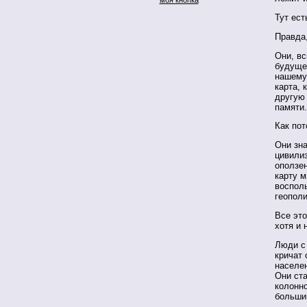
Тут ест
Правда,
Они, вс
будущее
нашему
карта, 
другую 
памяти.
Как пот
Они зна
цивилиз
оползе
карту м
восполь
геопол
Все это
хотя и 
Люди с 
кричат 
населен
Они ст
колонн
больши