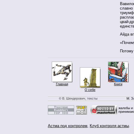
Вавило
славно 
триумф
распла
цвай-др
единств
Айда вп
«Почем
Потому 
Главная
Книги
О себе
© В. Шендерович, тексты
М. З
жалобы и 
принимаю
Астма под контролем
,
Клуб контроля астмы
.