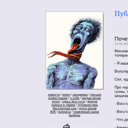
Пуб
Поче
14.06.20
Московс
толеран
- Я ваш
Вольтер
Сел, ед
Про «кр
гунны, 
новости
/
книги
/
шендевры
/
письма
незалеж
иллюстрации
/
о себе
/
медиа-архив
итого
/
здесь был ссср
/
форум
- Восст
помехи в эфире
/
публицистика
бесплатный сыр
/
итого-архив
- Восс
ЖЖ
/
вопросы
/
плавленый сырок
выборы
- Что д
- Кениг