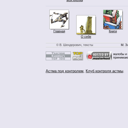
Главная
Книги
О себе
© В. Шендерович, тексты
М. З
жалобы и 
принимаю
Астма под контролем
,
Клуб контроля астмы
.