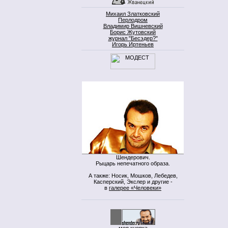
Михаил Златковский
Перлодром
Владимир Вишневский
Борис Жутовский
журнал "Бесэдер?"
Игорь Иртеньев
Шендерович.
Рыцарь непечатного образа.
А также: Носик, Мошков, Лебедев,
Касперский, Экслер и другие -
в
галерее «Человеки»
моя кнопка