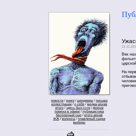
Пуб
Ужас
21.11.20
Век на
фельет
царской
На перв
отбыва
челове
пригово
новости
/
книги
/
шендевры
/
письма
иллюстрации
/
о себе
/
медиа-архив
итого
/
здесь был ссср
/
форум
помехи в эфире
/
публицистика
бесплатный сыр
/
итого-архив
ЖЖ
/
вопросы
/
плавленый сырок
выборы