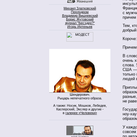
инсульт
Франци
Михаил Златковский
Перлодром
с мужч
Владимир Вишневский
причем 
Борис Жутовский
журнал "Бесэдер?"
Тем, кт
Игорь Иртеньев
добрый
Короче:
Причем 
В слов
очень 
слова. 
США — 
только
людей в
Приплы
образом
Шендерович.
разные,
Рыцарь непечатного образа.
не раве
А также: Носик, Мошков, Лебедев,
Государ
Касперский, Экслер и другие -
в
галерее «Человеки»
ноу-хау
образом
У кажд
совсем
по авто
моя кнопка