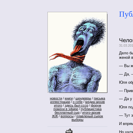
Пуб
Чело
31.03.20
Дело б
женой 
— Вы ж
— Да, —
Юля об
— Приво
новости
/
книги
/
шендевры
/
письма
— Да у
иллюстрации
/
о себе
/
медиа-архив
итого
/
здесь был ссср
/
форум
Юля по
помехи в эфире
/
публицистика
бесплатный сыр
/
итого-архив
— Тут э
ЖЖ
/
вопросы
/
плавленый сырок
выборы
И впря
Но шутк