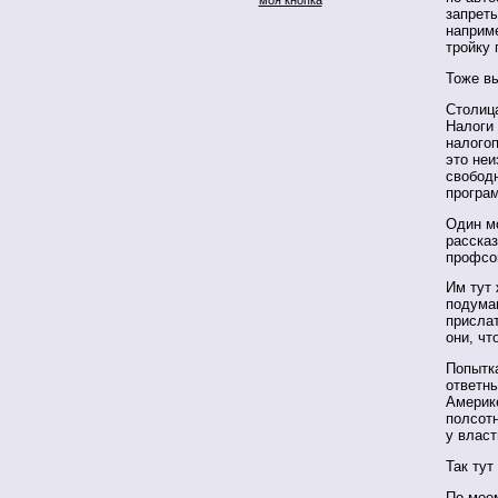
запрет
наприме
тройку 
Тоже в
Столица
Налоги 
налогоп
это неи
свободн
програ
Один мо
расска
профсо
Им тут 
подумаю
прислат
они, чт
Попытк
ответн
Америк
полсотн
у власт
Так тут
По-моем