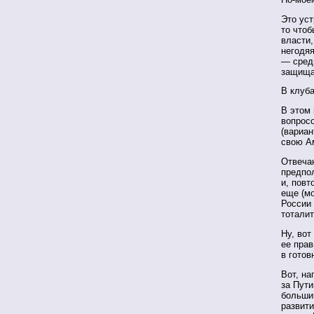
Это уст
то чтоб
власти,
негодя
— среди
защища
В клуба
В этом
вопрос
(вариан
свою Ам
Отвечаю
предпо
и, повт
еще (мо
России 
тоталит
Ну, вот
ее прав
в готов
Вот, на
за Пути
большин
развити