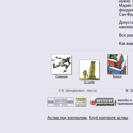
нужно. 
Марий-Э
феодали
Сан-Фр
Допусти
наконец
Все раз
Как вам
Главная
Книги
О себе
© В. Шендерович, тексты
М. З
жалобы и 
принимаю
Астма под контролем
,
Клуб контроля астмы
.