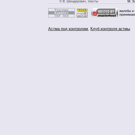
© В. Шендерович, тексты
М. З
жалобы и 
принимаю
Астма под контролем
,
Клуб контроля астмы
.