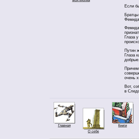
Если бы
Братцы 
Фемида
Фемида
признат
Глаза у
происх
Путин 
Глаза к
добрые.
Причем
соверше
очень 
Вот, со
в След
Главная
Книги
О себе