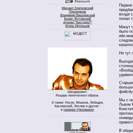
Первое 
Михаил Златковский
предба
Перлодром
входе 
Владимир Вишневский
попал т
Борис Жутовский
журнал "Бесэдер?"
Игорь Иртеньев
Минут п
было п
ибо мне
следов
казалос
Но тут 
Выходя
столкн
«Вообщ
удивилс
Старши
большог
фейсбук
Шендерович.
Рыцарь непечатного образа.
Мы с ни
А также: Носик, Мошков, Лебедев,
Львом 
Касперский, Экслер и другие -
Констит
в
галерее «Человеки»
протоко
очевид
привет
В общем
моя кнопка