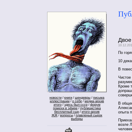
Пуб
Двое
10.12.20
По гор
10 дека
В повес
Чистое 
разуме
Кроме 
допраш
соверше
новости
/
книги
/
шендевры
/
письма
иллюстрации
/
о себе
/
медиа-архив
В общем
итого
/
здесь был ссср
/
форум
Алекса
помехи в эфире
/
публицистика
опыта п
бесплатный сыр
/
итого-архив
ЖЖ
/
вопросы
/
плавленый сырок
выборы
Приехал
возле 
челове