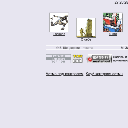
27
28
2
Главная
Книги
О себе
© В. Шендерович, тексты
М. З
жалобы и 
принимаю
Астма под контролем
,
Клуб контроля астмы
.