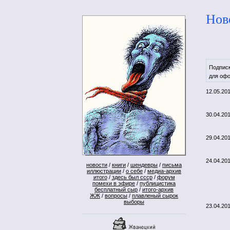
Нов
Подпис
для офо
12.05.20
30.04.20
29.04.20
24.04.20
новости
/
книги
/
шендевры
/
письма
иллюстрации
/
о себе
/
медиа-архив
итого
/
здесь был ссср
/
форум
помехи в эфире
/
публицистика
бесплатный сыр
/
итого-архив
ЖЖ
/
вопросы
/
плавленый сырок
выборы
23.04.20