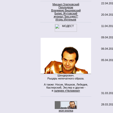
22.04.20
Михаил Златковский
Перлодром
Владимир Вишневский
Борис Жутовский
20.04.20
журнал "Бесэдер?"
Игорь Иртеньев
11.04.20
09.04.20
06.04.20
05.04.20
Шендерович.
Рыцарь непечатного образа.
А также: Носик, Мошков, Лебедев,
Касперский, Экслер и другие -
в
галерее «Человеки»
31.03.20
28.03.20
моя кнопка