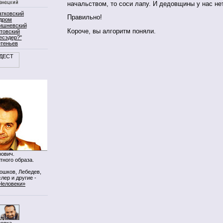
начальством, то соси лапу. И дедовщины у нас нет
атковский
Правильно!
дром
ишневский
Короче, вы алгоритм поняли.
товский
есэдер?"
ртеньев
ович.
тного образа.
Мошков, Лебедев,
лер и другие -
Человеки»
нопка