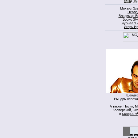
Михаил Зл
Перло
Владимир В
Борис Жу
журнал "Б
Игорь И
Шендер
Рыцарь непеча
А также: Носик, 
Касперский, Экс
в
галерее «
моя к