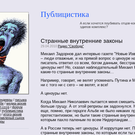
Публицистика
А если хочется поубивать отцов-ко
эдипов комплекс?
Странные внутренние законы
29.04.2010
Радио "Свобода"
Михаил Задорнов дал интервью газете "Новые Изв
– люди отважные, и на прямой вопрос о цензуре н
писатель ответил со всем, богом данным, бесстра
цензуры нет! Но, сказал наблюдательный Михаил 
какие-то странные внутренние законы…
Например, говорит, не велят упоминать Путина и 
ни с того ни с сего – не велят, и все!
А цензуры нет.
ендевры
/
письма
Когда Михаил Николаевич пытается меня смешить,
ебе
/
медиа-архив
больше грущу. А от этой репризы аж задохнулся. Н
л ссср
/
форум
еще, помню, при герцоге Альбе не было никаких п
/
публицистика
р
/
итого-архив
протестантизмом, но были такие странные внутрен
лавленый сырок
которым пахло паленым по всем Нидерландам…
оры
А в России теперь нет цензуры. И коррупции нет. П
странные внутренние законы, по которым если ты 