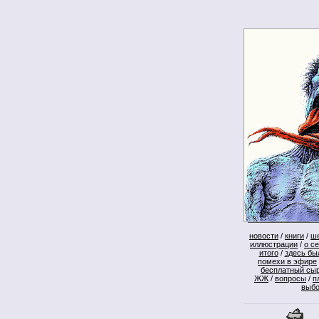
новости
/
книги
/
ш
иллюстрации
/
о с
итого
/
здесь бы
помехи в эфире
бесплатный сы
ЖЖ
/
вопросы
/
п
выб