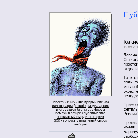
Пуб
Каки
12.03.20
Давеча 
Cruiser
простог
отдельн
Те, кто
поди, х
могли б
окрестн
ненадо
новости
/
книги
/
шендевры
/
письма
Пример
иллюстрации
/
о себе
/
медиа-архив
фитиль,
итого
/
здесь был ссср
/
форум
помехи в эфире
/
публицистика
России"
бесплатный сыр
/
итого-архив
ЖЖ
/
вопросы
/
плавленый сырок
Против 
выборы
имели, 
Барнаул
свободн