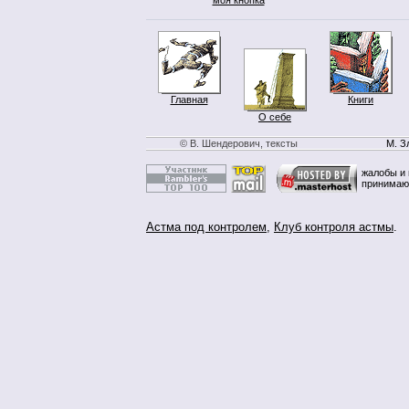
Главная
Книги
О себе
© В. Шендерович, тексты
М. З
жалобы и 
принимаю
Астма под контролем
,
Клуб контроля астмы
.