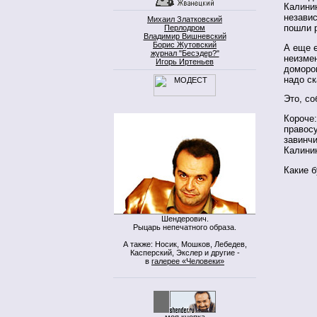
Калинин
незави
Михаил Златковский
пошли 
Перлодром
Владимир Вишневский
Борис Жутовский
А еще е
журнал "Бесэдер?"
неизмен
Игорь Иртеньев
доморо
надо ск
Это, со
Короче:
правос
завинчи
Калинин
Какие 
Шендерович.
Рыцарь непечатного образа.
А также: Носик, Мошков, Лебедев,
Касперский, Экслер и другие -
в
галерее «Человеки»
моя кнопка