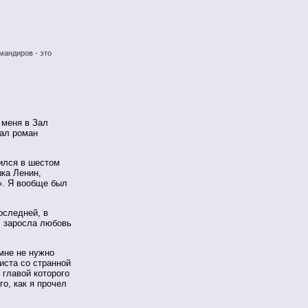
мандиров - это
 меня в Зал
тал роман
чился в шестом
шка Ленин,
». Я вообще был
оследней, в
, заросла любовь
мне не нужно
иста со странной
 главой которого
го, как я прочел