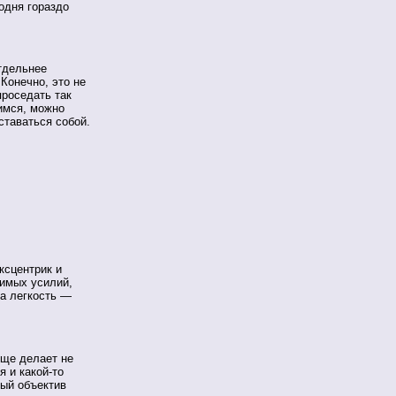
годня гораздо
тдельнее
Конечно, это не
проседать так
имся, можно
ставаться собой.
ксцентрик и
димых усилий,
та легкость —
бще делает не
я и какой-то
ный объектив