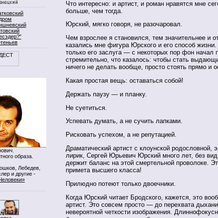
Что интересно: и артист, и роман нравятся мне се
больше, чем тогда.
атковский
дром
Юрский, мягко говоря, не разочаровал.
ишневский
товский
есэдер?"
Чем взрослее я становился, тем значительнее и о
ртеньев
казались мне фигура Юрского и его способ жизни. 
только его заслуга — с некоторых пор фон начал 
стремительно, что казалось: чтобы стать выдающ
ничего не делать вообще, просто стоять прямо и о
Какая простая вещь: оставаться собой!
Держать паузу — и планку.
Не суетиться.
Успевать думать, а не сучить лапками.
Рисковать успехом, а не репутацией.
Драматический артист с клоунской родословной, э
ович.
лирик, Сергей Юрьевич Юрский много лет, без ви
тного образа.
держит баланс на этой смертельной проволоке. Э
Мошков, Лебедев,
примета высшего класса!
лер и другие -
Человеки»
Прилюдно потеют только двоечники.
Когда Юрский читает Бродского, кажется, это воо
артист. Это совсем просто — до перехвата дыхани
невероятной четкости изображения. Длиннофокус
нопка