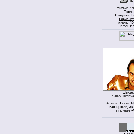
Михаил Зл
Перло
Владимир В
Борис Жу
журнал "Б
Игорь И
Шендер
Рыцарь непеча
А также: Носик, 
Касперский, Экс
в
галерее «
моя к