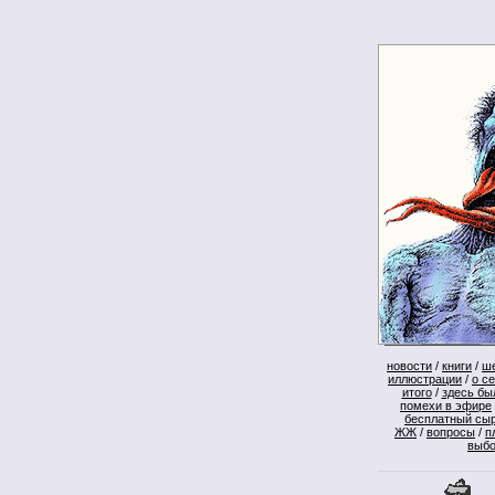
новости
/
книги
/
ш
иллюстрации
/
о с
итого
/
здесь бы
помехи в эфире
бесплатный сы
ЖЖ
/
вопросы
/
п
выб