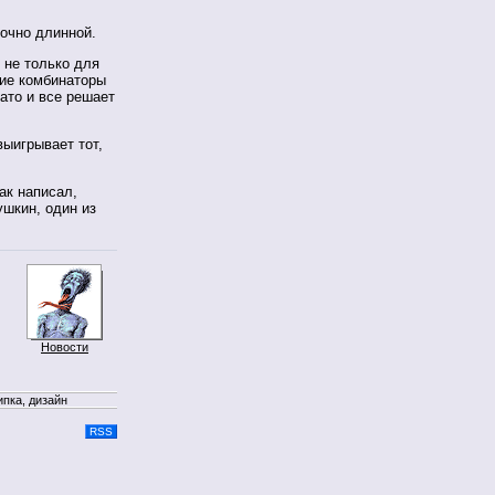
точно длинной.
не только для
кие комбинаторы
вато и все решает
ыигрывает тот,
ак написал,
ушкин, один из
Новости
ипка, дизайн
RSS