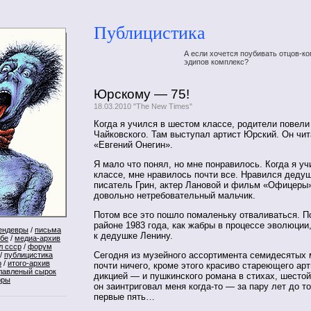
Публицистика
А если хочется поубивать отцов-ко
эдипов комплекс?
Юрскому — 75!
18.03.2010 "The New Times"
Когда я учился в шестом классе, родители повели
Чайковского. Там выступал артист Юрский. Он чи
«Евгений Онегин».
Я мало что понял, но мне понравилось. Когда я у
классе, мне нравилось почти все. Нравился деду
писатель Грин, актер Лановой и фильм «Офицеры
довольно нетребовательный мальчик.
Потом все это пошло помаленьку отваливаться. П
районе 1983 года, как жабры в процессе эволюции
ендевры
/
письма
к дедушке Ленину.
ебе
/
медиа-архив
л ссср
/
форум
Сегодня из музейного ассортимента семидесятых 
/
публицистика
р
/
итого-архив
почти ничего, кроме этого красиво стареющего арт
лавленый сырок
дикцией — и пушкинского романа в стихах, шестой
оры
он заинтриговал меня когда-то — за пару лет до то
первые пять…