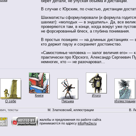
берет детали, не упуская объема и дистанции.
В случае с Юрским, по счастью, дистанции доста
Шахматисты сформулировали (и формула годится 
шахмат): «молодых — в эндшпиль». Да, все вели
проверяются там, в конце, когда вокруг уже пусто
не форсированный блеск, а глубина понимания.
В простых позициях — на длинных дистанциях — в
кто держит паузу и сохраняет достоинство.
«Самостоянье человека — залог величия его» — к
практически про Юрского, Александр Сергеевич П
немногих, кто — не разочаровал...
Книги
Итого
О себе
Письма
Иллюстрации
вич, тексты
М. Златковский, иллюстрации
В. Л
жалобы и предложения по работе сайта
принимаются по адресу
info@w2w.ru