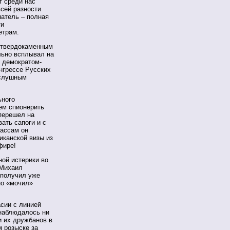
т среди нас
всей разности
натель – полная
ти
етрам.
 твердокаменным
льно всплывал на
 демократом-
нгрессе Русских
ослушным
ьного
ем спионерить
 перешел на
ать сапоги и с
ассам он
иканской визы из
фире!
ой истерики во
 Михаил
 получил уже
но «мочил»
асии с линией
 наблюдалось ни
и их дружбанов в
м розыске за