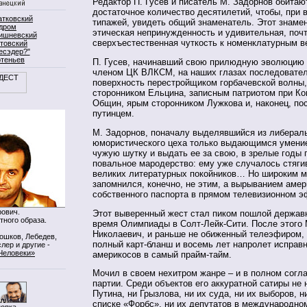
Редактор П. Гусев и писатель М. Задорнов обитаю
достаточное количество десятилетий, чтобы, при 
атковский
типажей, увидеть общий знаменатель. Этот знаме
дром
этическая непринужденность и удивительная, поч
ишневский
сверхъестественная чуткость к номенклатурным в
товский
есэдер?"
ртеньев
П. Гусев, начинавший свою прилюдную эволюцию
членом ЦК ВЛКСМ, на наших глазах последовате
поверхность перестройщиком горбачевской волны,
сторонником Ельцина, записным патриотом при Ко
Общин, ярым сторонником Лужкова и, наконец, п
путинцем.
М. Задорнов, поначалу выделявшийся из либерал
юмористического цеха только выдающимся умени
чужую шутку и выдать ее за свою, в зрелые годы
повальное мародерство: ему уже случалось стягив
великих литературных покойников… Но широким м
запомнился, конечно, не этим, а вырыванием амер
собственного паспорта в прямом телевизионном э
ович.
Этот выверенный жест стал пиком пошлой державн
тного образа.
время Олимпиады в Солт-Лейк-Сити. После этого
Николаевич, и раньше не обиженный телеэфиром,
Мошков, Лебедев,
полный карт-бланш и восемь лет напролет исправ
лер и другие -
Человеки»
америкосов в самый прайм-тайм.
Мочил в своем нехитром жанре – и в полном согл
партии. Среди объектов его аккуратной сатиры не
Путина, ни Грызлова, ни их суда, ни их выборов, н
списке «Форбс», ни их депутатов в международно
нопка