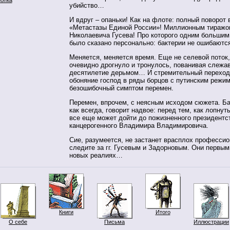
убийство…
И вдруг – опаньки! Как на флоте: полный поворот 
«Метастазы Единой России»! Миллионным тиражом
Николаевича Гусева! Про которого одним большим
было сказано персонально: бактерии не ошибаютс
Меняется, меняется время. Еще не селевой поток,
очевидно дрогнуло и тронулось, пованивая слежа
десятилетие дерьмом… И стремительный переход
обоняние господ в ряды борцов с путинским режим
безошибочный симптом перемен.
Перемен, впрочем, с неясным исходом сюжета. Ба
как всегда, говорит надвое: перед тем, как лопнут
все еще может дойти до пожизненного президентс
канцерогенного Владимира Владимировича.
Сие, разумеется, не застанет врасплох профессио
следите за гг. Гусевым и Задорновым. Они первым
новых реалиях…
Книги
Итого
О себе
Письма
Иллюстрации