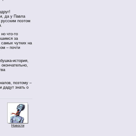
вдруг!
, да у Павла
 русским поэтом
я.
 но что-то
вшимся за
 самых чутких на
ом – почти
бушка-история,
ь окончательно,
тва
налов, поэтому –
и дадут знать о
Новости