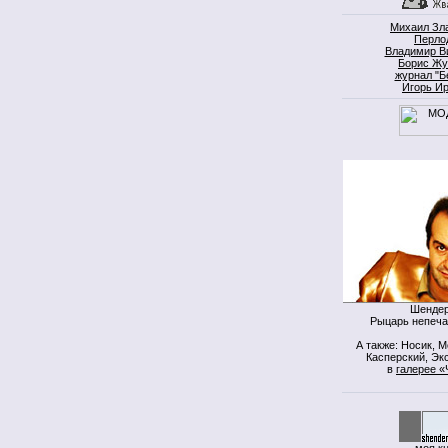
Михаил Зл
Перло
Владимир В
Борис Жу
журнал "Б
Игорь И
Шендер
Рыцарь непеча
А также: Носик, 
Касперский, Экс
в
галерее «
моя к