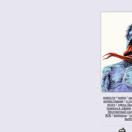
новости
/
книги
/
ш
иллюстрации
/
о с
итого
/
здесь бы
помехи в эфире
бесплатный сы
ЖЖ
/
вопросы
/
п
выб