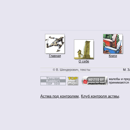
Главная
Книги
О себе
© В. Шендерович, тексты
М. З
жалобы и пре
принимаются 
Астма под контролем
,
Клуб контроля астмы
.