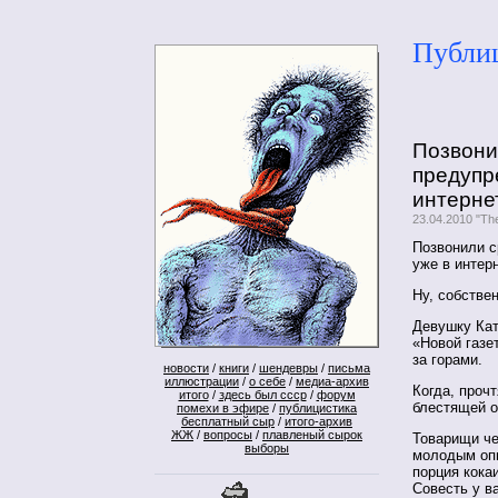
Публи
Позвони
предупр
интернет
23.04.2010 "Th
Позвонили с
уже в интерн
Ну, собстве
Девушку Кат
«Новой газет
за горами.
новости
/
книги
/
шендевры
/
письма
иллюстрации
/
о себе
/
медиа-архив
Когда, проч
итого
/
здесь был ссср
/
форум
блестящей о
помехи в эфире
/
публицистика
бесплатный сыр
/
итого-архив
ЖЖ
/
вопросы
/
плавленый сырок
Товарищи че
выборы
молодым опп
порция кока
Совесть у в