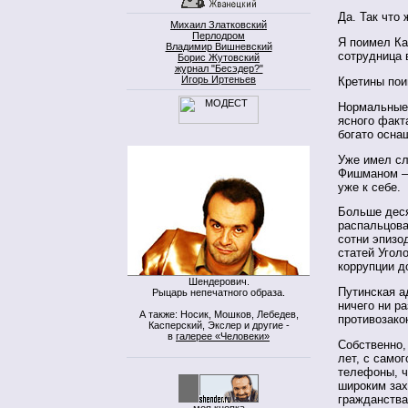
Да. Так что
Михаил Златковский
Перлодром
Я поимел Ка
Владимир Вишневский
сотрудница 
Борис Жутовский
журнал "Бесэдер?"
Игорь Иртеньев
Кретины пои
Нормальные 
ясного факт
богато осна
Уже имел сл
Фишманом – 
уже к себе.
Больше деся
распальцова
сотни эпизо
статей Угол
коррупции д
Шендерович.
Путинская а
Рыцарь непечатного образа.
ничего ни р
А также: Носик, Мошков, Лебедев,
противозако
Касперский, Экслер и другие -
в
галерее «Человеки»
Собственно,
лет, с само
телефоны, ч
широким зах
гражданства
моя кнопка