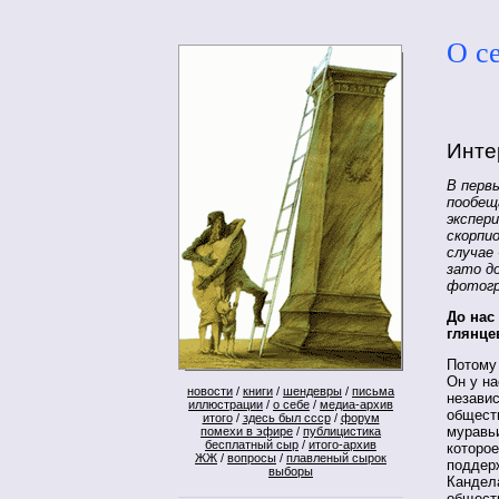
О с
Инте
В первы
пообещ
экспер
скорпио
случае 
зато до
фотогр
До нас
глянце
Потому 
Он у на
новости
/
книги
/
шендевры
/
письма
независ
иллюстрации
/
о себе
/
медиа-архив
общест
итого
/
здесь был ссср
/
форум
муравьи
помехи в эфире
/
публицистика
бесплатный сыр
/
итого-архив
которое
ЖЖ
/
вопросы
/
плавленый сырок
поддерж
выборы
Кандел
общест