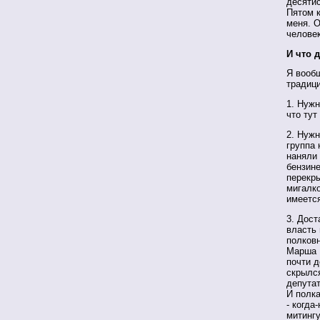
десяти
Пятом 
меня. О
человек
И что 
Я вообщ
традици
1. Нужн
что тут
2. Нужн
группа 
наняли 
бензине
перекры
мигалко
имеется
3. Дост
власть 
полков
Марша Н
почти д
скрылся
депутат
И полка
- когда
митинг