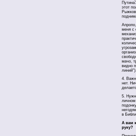
Путина?
этот по
Рыжков
подним
Апропо,
меня с
механиз
практич
количес
угроза
организ
свободн
мачо, т
видно 
линий")
4. Важн
нет. Ни
делает
5. Нуж
личном 
подонку
негодяю
в Библ
А вам 
руку?
Приходи