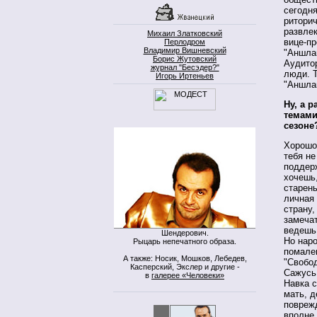
сегодня
ритори
развлек
Михаил Златковский
вице-п
Перлодром
Владимир Вишневский
"Аншлаг
Борис Жутовский
Аудитор
журнал "Бесэдер?"
люди. Т
Игорь Иртеньев
"Аншлаг
Ну, а 
темами
сезоне
Хорошо 
тебя не
поддер
хочешь,
старень
личная 
страну,
замечат
ведешь
Шендерович.
Но нар
Рыцарь непечатного образа.
помале
А также: Носик, Мошков, Лебедев,
"Свобод
Касперский, Экслер и другие -
Сажусь 
в
галерее «Человеки»
Навка с
мать, д
поврежд
вполне 