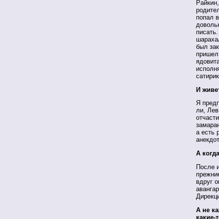
Райкин
родител
попал в
довольн
писать.
шараха
был зак
пришел 
ядовита
исполня
сатирик
И живе
Я предп
ли, Лев
отчасти
замаран
а есть 
анекдо
А когд
После и
прежние
вдруг о
авангар
Дирекц
А не к
какие-