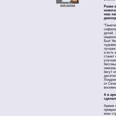
моя кнопка
Разве 
нового
наш на
демокр
"Генети
сифилис
детей. 
национ
Был Ува
чудови
лучших 
а есть 
станет
улучшат
бессмы
эмиграц
бегут о
десятил
Лондоне
от Сечи
восемна
А в ар
сделал
Армия 
преврат
мою стр