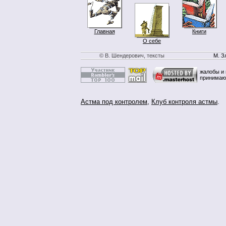
Главная
Книги
О себе
© В. Шендерович, тексты
М. З
жалобы и 
принимаю
Астма под контролем
,
Клуб контроля астмы
.