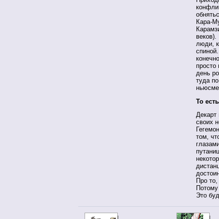
конфли
обнятьс
Кара-Му
Карамз
веков).
люди, к
спиной.
конечно
просто 
день р
туда по
ньюсме
То ест
Декарт 
своих н
Гегемон
том, чт
глазами
путани
некото
дистанц
достоин
Про то,
Потому 
Это буд