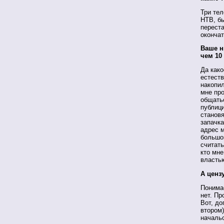
Три тел
НТВ, б
переста
окончат
Ваше н
чем 10
Да како
естеств
накопил
мне про
общатьс
публиц
становя
запачк
адрес м
большо
считать
кто мне
власть
А ценз
Понимае
нет. Пр
Вот, до
втором)
началь