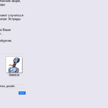
ческие акции,
иоды
может случиться
театре Эстрады
да Ваши
цы…
рбургом,
Новости
ипка, дизайн
RSS