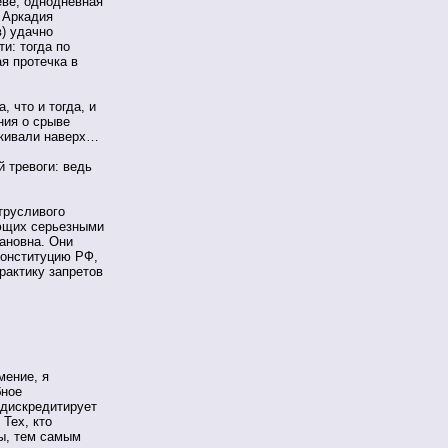
еве, однодневная
 Аркадия
в) удачно
и: тогда по
я протечка в
 что и тогда, и
ния о срыве
 кивали наверх…
й тревоги: ведь
трусливого
ающих серьезными
ановна. Они
Конституцию РФ,
рактику запретов
мение, я
бное
 дискредитирует
Тех, кто
ы, тем самым