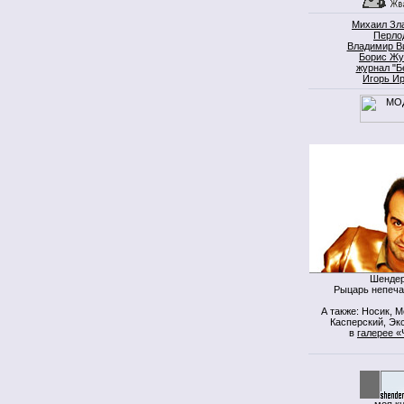
Михаил Зл
Перло
Владимир В
Борис Жу
журнал "Б
Игорь И
Шендер
Рыцарь непеча
А также: Носик, 
Касперский, Экс
в
галерее «
моя к