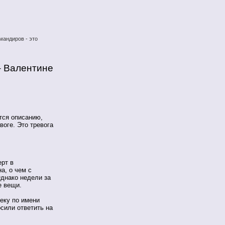
мандиров - это
– Валентине
тся описанию,
воге. Это тревога
ерт в
а, о чем с
Однако недели за
е вещи.
еку по имени
сили ответить на