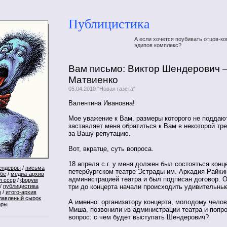
Публицистика
А если хочется поубивать отцов-ко
эдипов комплекс?
Вам письмо: Виктор Шендерович 
Матвиенко
05.04.2010 "Новая газета"
Валентина Ивановна!
Мое уважение к Вам, размеры которого не поддаю
заставляет меня обратиться к Вам в некоторой тре
за Вашу репутацию.
Вот, вкратце, суть вопроса.
18 апреля с.г. у меня должен был состояться конц
ендевры
/
письма
петербургском театре Эстрады им. Аркадия Райкин
ебе
/
медиа-архив
администрацией театра и был подписан договор. 
л ссср
/
форум
три до концерта начали происходить удивительны
/
публицистика
р
/
итого-архив
лавленый сырок
А именно: организатору концерта, молодому челов
оры
Миша, позвонили из администрации театра и попро
вопрос: с чем будет выступать Шендерович?