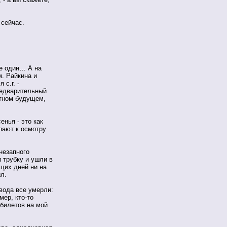
 сейчас.
е один… А на
. Райкина и
с.г. -
предварительный
тном будущем,
енья - это как
пают к осмотру
незапного
 трубку и ушли в
щих дней ни на
ил.
овода все умерли:
ер, кто-то
билетов на мой