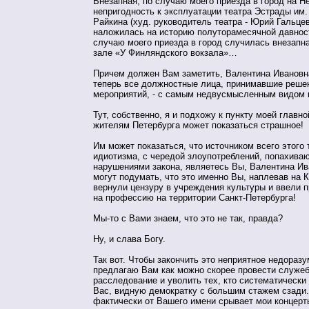
Внезапная, по случаю моего приезда в город на Н
непригодность к эксплуатации театра Эстрады им.
Райкина (худ. руководитель театра - Юрий Гальце
наложилась на историю полуторамесячной давност
случаю моего приезда в город случилась внезапна
зале «У Финляндского вокзала»…
Причем должен Вам заметить, Валентина Ивановна,
теперь все должностные лица, принимавшие реше
мероприятий, - с самым недвусмысленным видом
Тут, собственно, я и подхожу к пункту моей главно
жителям Петербурга может показаться страшное!
Им может показаться, что источником всего этого 
идиотизма, с чередой злоупотреблений, попахив
нарушениями закона, являетесь Вы, Валентина Ив
могут подумать, что это именно Вы, наплевав на 
вернули цензуру в учреждения культуры и ввели п
на профессию на территории Санкт-Петербурга!
Мы-то с Вами знаем, что это не так, правда?
Ну, и слава Богу.
Так вот. Чтобы закончить это неприятное недоразу
предлагаю Вам как можно скорее провести служе
расследование и уволить тех, кто систематически
Вас, видную демократку с большим стажем сзади. 
фактически от Вашего имени срывает мои концерт