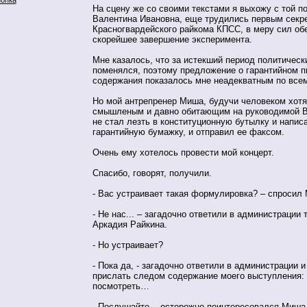
На сцену же со своими текстами я выхожу с той по
Валентина Ивановна, еще трудились первым секр
Красногвардейского райкома КПСС, в меру сил об
скорейшее завершение эксперимента.
Мне казалось, что за истекший период политическ
поменялся, поэтому предложение о гарантийном п
содержания показалось мне неадекватным по все
Но мой антрепренер Миша, будучи человеком хотя
смышленым и давно обитающим на руководимой В
не стал лезть в конституционную бутылку и напис
гарантийную бумажку, и отправил ее факсом.
Очень ему хотелось провести мой концерт.
Спасибо, говорят, получили.
- Вас устраивает такая формулировка? – спросил
- Не нас... – загадочно ответили в администрации 
Аркадия Райкина.
- Но устраивает?
- Пока да, - загадочно ответили в администрации 
прислать следом содержание моего выступления: 
посмотреть…
- Послушайте, - осторожно поинтересовался Миша,