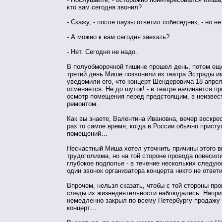
кто вам сегодня звонил?
- Скажу, - после паузы ответил собеседник, - но не
- А можно к вам сегодня заехать?
- Нет. Сегодня не надо.
В полуобморочной тишине прошел день, потом ещ
третий день Мише позвонили из театра Эстрады им
уведомили его, что концерт Шендеровича 18 апреля 
отменяется. Не до шуток! - в театре начинается 
осмотр помещения перед предстоящим, в неизвес
ремонтом.
Как вы знаете, Валентина Ивановна, вечер воскрес
раз то самое время, когда в России обычно присту
помещений…
Несчастный Миша хотел уточнить причины этого в
трудоголизма, но на той стороне провода повесили
глубокое подполье - в течение нескольких следую
один звонок организатора концерта никто не ответ
Впрочем, нельзя сказать, чтобы с той стороны пр
следы их жизнедеятельности наблюдались. Наприм
немедленно закрыл по всему Петербургу продажу 
концерт…