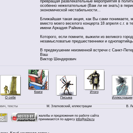
превращая развлекательные мероприятия в полити
особенно нежелательные (Вам ли не знать) в пер
экономической нестабильности...
Ближайшая такая акция, как Вы сами понимаете, 
вместо моего веселого концерта 18 апреля с.г. в 
имени Аркадия Райкина.
Которого, если помните, выжили из великого горо
незамысловатые предшественники и однопартий
В предвкушении неизменной встречи с Санкт-Пете
Ваш
Виктор Шендерович
Книги
Итого
О себе
Письма
Иллюстрации
вич, тексты
М. Златковский, иллюстрации
В. Л
жалобы и предложения по работе сайта
принимаются по адресу
info@w2w.ru