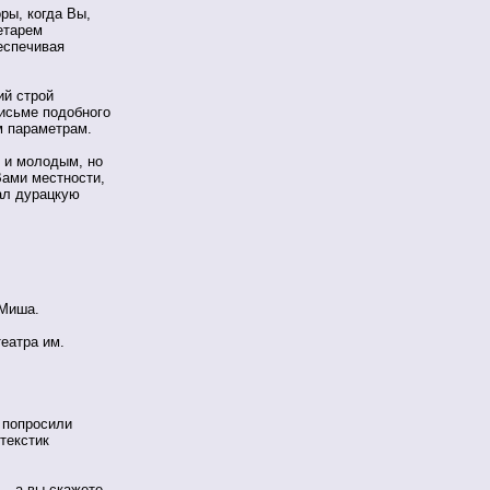
ры, когда Вы,
етарем
еспечивая
ий строй
исьме подобного
м параметрам.
 и молодым, но
ами местности,
ал дурацкую
 Миша.
театра им.
и попросили
текстик
 - а вы скажете,