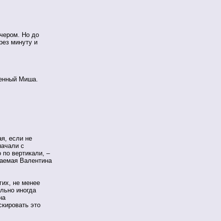
чером. Но до
рез минуту и
ченный Миша.
я, если не
начали с
 по вертикали, –
ваемая Валентина
гих, не менее
льно иногда
на
скировать это