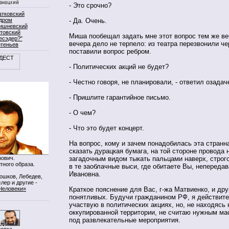
- Это срочно?
атковский
- Да. Очень.
дром
ишневский
товский
Миша пообещал задать мне этот вопрос тем же ве
есэдер?"
вечера дело не терпело: из театра перезвонили че
ртеньев
поставили вопрос ребром.
- Политических акций не будет?
- Честно говоря, не планировали, - ответил озада
- Пришлите гарантийное письмо.
- О чем?
- Что это будет концерт.
На вопрос, кому и зачем понадобилась эта странна
сказать дурацкая бумага, на той стороне провода 
ович.
загадочным видом тыкать пальцами наверх, строго
тного образа.
в те заоблачные выси, где обитаете Вы, непереда
Ивановна.
Мошков, Лебедев,
лер и другие -
Человеки»
Краткое пояснение для Вас, г-жа Матвиенко, и дру
понятливых. Будучи гражданином РФ, я действите
участвую в политических акциях, но, не находясь 
оккупированной территории, не считаю нужным ма
под развлекательные мероприятия.
нопка