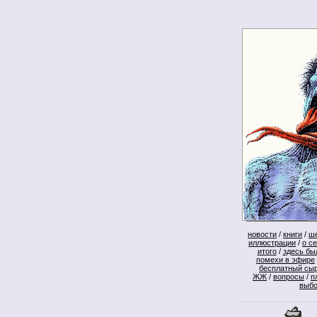
новости
/
книги
/
ш
иллюстрации
/
о с
итого
/
здесь бы
помехи в эфире
бесплатный сы
ЖЖ
/
вопросы
/
п
выб